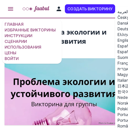
СОЗДАТЬ ВИКТОРИНУ
RU
لعربية
Česk
Dans
ГЛАВНАЯ
Deut
Копия Проблема экологии и
ИЗБРАННЫЕ ВИКТОРИНЫ
Ελλη
ИНСТРУКЦИИ
устойчивого развития
Engli
СЦЕНАРИИ
Españ
ИСПОЛЬЗОВАНИЯ
5 вопросов
/
7 слайдов
Españ
ЦЕНЫ
Suom
ВОЙТИ
Franç
עברית
Magy
Italia
日本
한국
Nede
Nors
Polsk
Portu
Portu
Româ