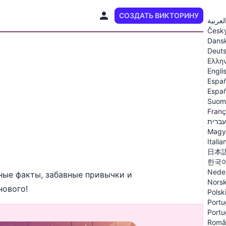
СОЗДАТЬ ВИКТОРИНУ
RU
لعربية
Česk
Dans
Deut
Ελλη
Engli
Españ
Españ
Suom
Franç
עברית
Magy
Italia
日本
한국
Nede
ные факты, забавные привычки и
Nors
нового!
Polsk
Portu
Portu
Româ