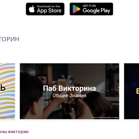
ТОРИН
оны викторин