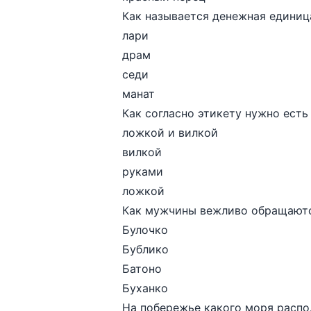
Как называется денежная единиц
лари
драм
седи
манат
Как согласно этикету нужно есть
ложкой и вилкой
вилкой
руками
ложкой
Как мужчины вежливо обращаютс
Булочко
Бублико
Батоно
Буханко
На побережье какого моря расп