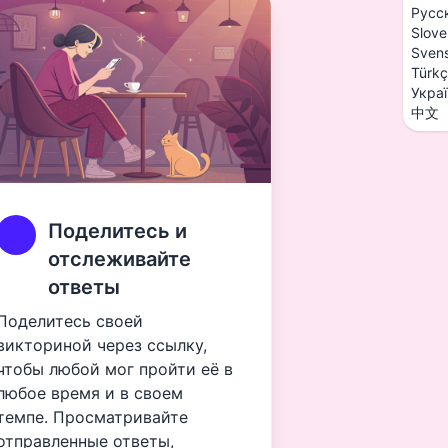
Русс
Slove
Sven
Türk
Укра
中文
Поделитесь и
отслеживайте
ответы
Поделитесь своей
викториной через ссылку,
чтобы любой мог пройти её в
любое время и в своем
темпе. Просматривайте
отправленные ответы,