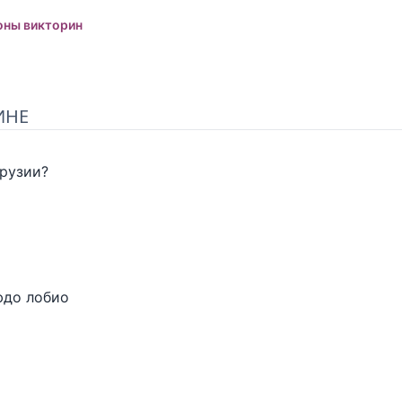
оны викторин
ИНЕ
Грузии?
юдо лобио