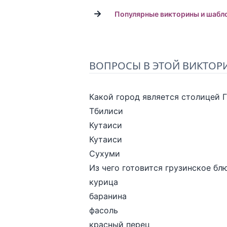
→
Популярные викторины и шабл
ВОПРОСЫ В ЭТОЙ ВИКТОР
Какой город является столицей 
Тбилиси
Кутаиси
Кутаиси
Сухуми
Из чего готовится грузинское бл
курица
баранина
фасоль
красный перец