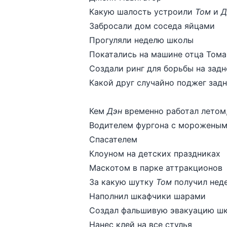
Какую шалость устроили
Том
и
Д
Забросали дом соседа яйцами
Прогуляли неделю школы
Покатались на машине отца Тома
Создали ринг для борьбы на зад
Какой друг случайно поджег зад
Кем
Дэн
временно работал летом,
Водителем фургона с морожены
Спасателем
Клоуном на детских праздниках
Маскотом в парке аттракционов
За какую шутку
Том
получил неде
Наполнил шкафчики шарами
Создал фальшивую эвакуацию ш
Нанес клей на все стулья