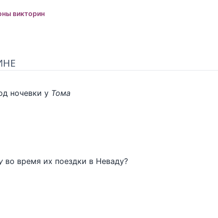
оны викторин
ИНЕ
од ночевки у
Тома
у
во время их поездки в Неваду?