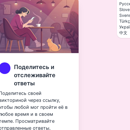
Русс
Slove
Sven
Türk
Укра
中文
Поделитесь и
отслеживайте
ответы
Поделитесь своей
викториной через ссылку,
чтобы любой мог пройти её в
любое время и в своем
темпе. Просматривайте
отправленные ответы,