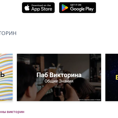
ТОРИН
оны викторин