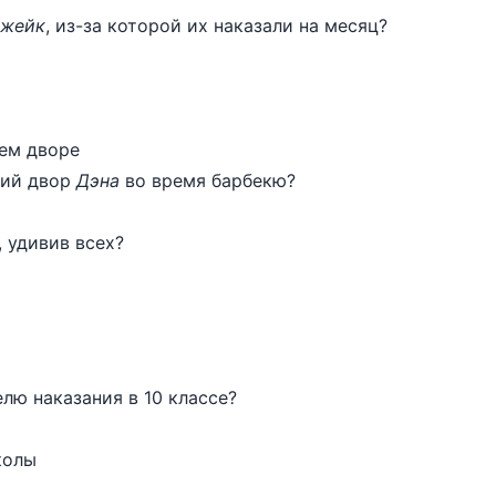
жейк
, из-за которой их наказали на месяц?
нем дворе
ний двор
Дэна
во время барбекю?
 удивив всех?
м
лю наказания в 10 классе?
колы