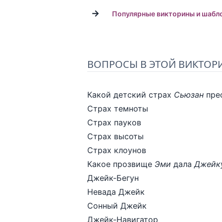
→
Популярные викторины и шабл
ВОПРОСЫ В ЭТОЙ ВИКТОР
Какой детский страх
Сьюзан
пре
Страх темноты
Страх пауков
Страх высоты
Страх клоунов
Какое прозвище
Эми
дала
Джейк
Джейк-Бегун
Невада Джейк
Сонный Джейк
Джейк-Навигатор