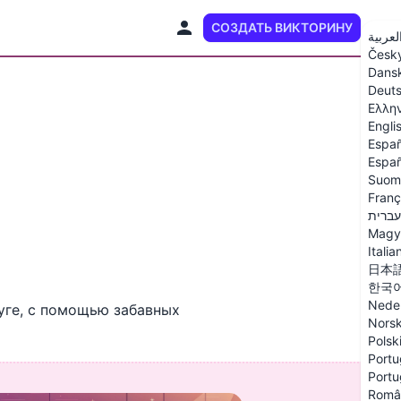
СОЗДАТЬ ВИКТОРИНУ
RU
لعربية
Česk
Dans
Deut
Ελλη
Engli
Españ
Españ
Suom
Franç
עברית
Magy
Italia
日本
한국
Nede
уге, с помощью забавных
Nors
Polsk
Portu
Portu
Româ