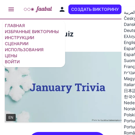
СОЗДАТЬ ВИКТОРИНУ
RU
لعربية
Česk
Dans
ГЛАВНАЯ
Deut
January Trivia Quiz
ИЗБРАННЫЕ ВИКТОРИНЫ
Ελλη
ИНСТРУКЦИИ
Engli
СЦЕНАРИИ
10 вопросов
/
11 слайдов
Españ
ИСПОЛЬЗОВАНИЯ
Españ
ЦЕНЫ
Suom
ВОЙТИ
Franç
עברית
Magy
Italia
日本
한국
Nede
Nors
Polsk
EN
Portu
Portu
Româ