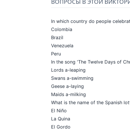
ВОПРОСЫ В ЭТОЙ ВИКТОР
In which country do people celebrat
Colombia
Brazil
Venezuela
Peru
In the song 'The Twelve Days of Chr
Lords a-leaping
Swans a-swimming
Geese a-laying
Maids a-milking
What is the name of the Spanish lott
El Niño
La Quina
El Gordo