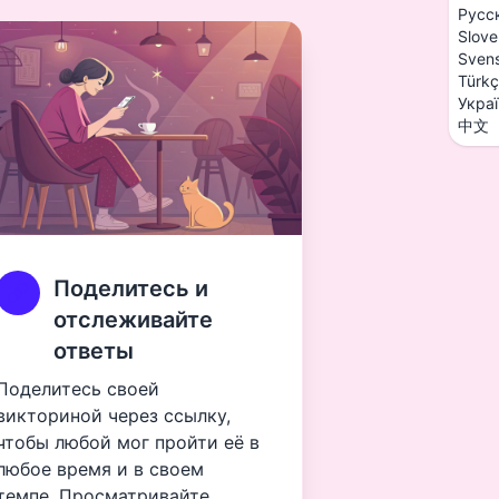
Русс
Slove
Sven
Türk
Укра
中文
Поделитесь и
отслеживайте
ответы
Поделитесь своей
викториной через ссылку,
чтобы любой мог пройти её в
любое время и в своем
темпе. Просматривайте