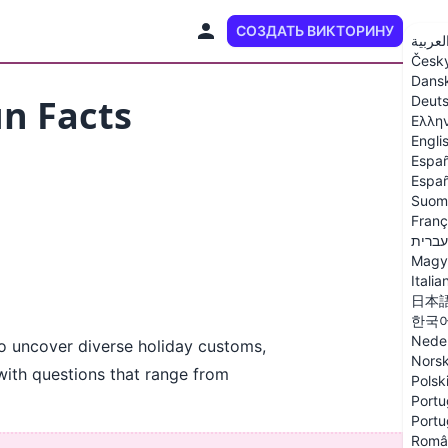
СОЗДАТЬ ВИКТОРИНУ
RU
لعربية
Česk
Dans
un Facts
Deut
Ελλη
Engli
Españ
Españ
Suom
Franç
עברית
Magy
Italia
日本
한국
Nede
 to uncover diverse holiday customs,
Nors
 with questions that range from
Polsk
Portu
Portu
Româ