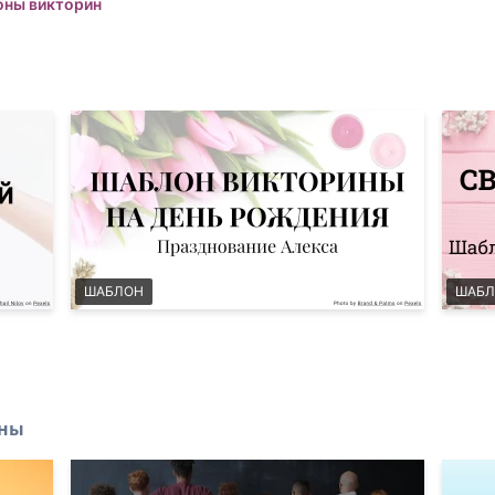
оны викторин
ШАБЛОН
ШАБЛ
ины