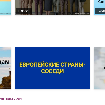
ШАБЛОН
ШАБЛ
оны викторин