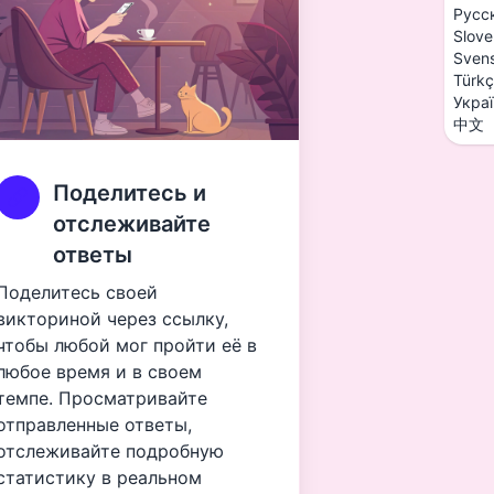
Русс
Slove
Sven
Türk
Укра
中文
Поделитесь и
отслеживайте
ответы
Поделитесь своей
викториной через ссылку,
чтобы любой мог пройти её в
любое время и в своем
темпе. Просматривайте
отправленные ответы,
отслеживайте подробную
статистику в реальном