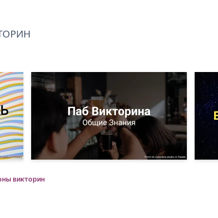
ТОРИН
оны викторин