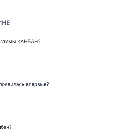
ИНЕ
системы КАНБАН?
 появилась впервые?
нбан?