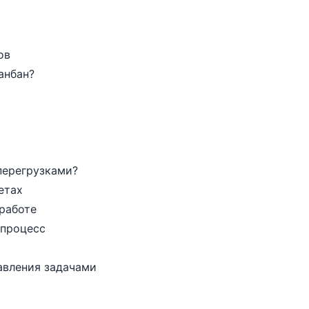
ов
анбан?
перегрузками?
етах
 работе
 процесс
авления задачами