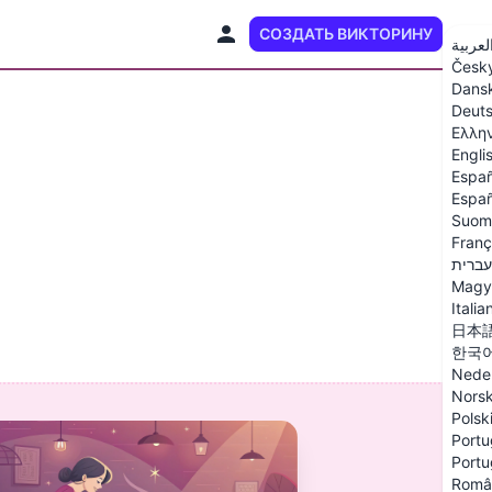
СОЗДАТЬ ВИКТОРИНУ
RU
لعربية
Česk
Dans
Deut
Ελλη
Engli
Españ
Españ
Suom
Franç
עברית
Magy
Italia
日本
한국
Nede
Nors
Polsk
Portu
Portu
Româ