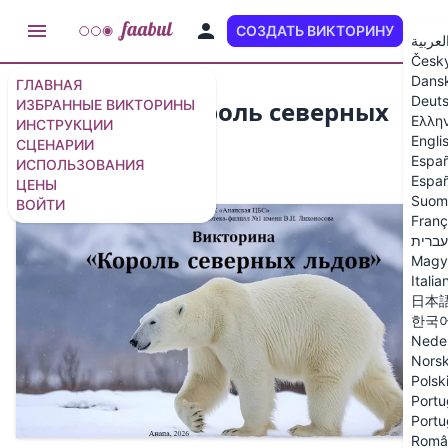
СОЗДАТЬ ВИКТОРИНУ
RU
لعربية
Česk
Dans
ГЛАВНАЯ
Deut
Викторина "Король северных
ИЗБРАННЫЕ ВИКТОРИНЫ
Ελλη
ИНСТРУКЦИИ
льдов"
Engli
СЦЕНАРИИ
Españ
ИСПОЛЬЗОВАНИЯ
9 вопросов
/
11 слайдов
Españ
ЦЕНЫ
Suom
ВОЙТИ
Franç
עברית
Magy
Italia
日本
한국
Nede
Nors
Polsk
Portu
Portu
Româ