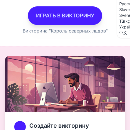
Русс
Slove
ИГРАТЬ В ВИКТОРИНУ
Sven
Türk
Укра
Викторина "Король северных льдов"
中文
Создайте викторину