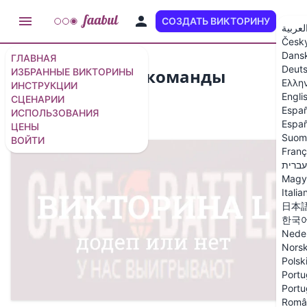
СОЗДАТЬ ВИКТОРИНУ
RU
لعربية
Česk
Dans
ГЛАВНАЯ
Deut
Викторина для команды
ИЗБРАННЫЕ ВИКТОРИНЫ
Ελλη
ИНСТРУКЦИИ
продаж
Engli
СЦЕНАРИИ
Españ
ИСПОЛЬЗОВАНИЯ
10 вопросов
/
13 слайдов
Españ
ЦЕНЫ
Suom
ВОЙТИ
Franç
עברית
Magy
Italia
日本
한국
Nede
Nors
Polsk
Portu
Portu
Româ