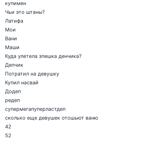
купимен
Чьи это штаны?
Латифа
Мои
Вани
Маши
Куда улетела зпешка денчика?
Депчик
Потратил на девушку
Купил насвай
Додеп
редеп
супермегапуперластдеп
сколько еще девушек отошьют ваню
42
52