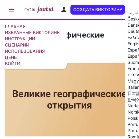
СОЗДАТЬ ВИКТОРИНУ
RU
لعربية
Česk
Dans
ГЛАВНАЯ
Deut
Великие географические
ИЗБРАННЫЕ ВИКТОРИНЫ
Ελλη
ИНСТРУКЦИИ
открытия
Engli
СЦЕНАРИИ
Españ
ИСПОЛЬЗОВАНИЯ
8 вопросов
/
10 слайдов
Españ
ЦЕНЫ
Suom
ВОЙТИ
Franç
עברית
Magy
Italia
日本
한국
Nede
Nors
Polsk
Portu
Portu
Româ