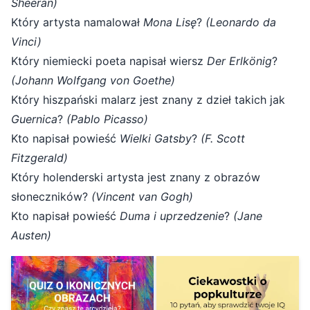
Sheeran)
Który artysta namalował
Mona Lisę
?
(Leonardo da
Vinci)
Który niemiecki poeta napisał wiersz
Der Erlkönig
?
(Johann Wolfgang von Goethe)
Który hiszpański malarz jest znany z dzieł takich jak
Guernica
?
(Pablo Picasso)
Kto napisał powieść
Wielki Gatsby
?
(F. Scott
Fitzgerald)
Który holenderski artysta jest znany z obrazów
słoneczników?
(Vincent van Gogh)
Kto napisał powieść
Duma i uprzedzenie
?
(Jane
Austen)