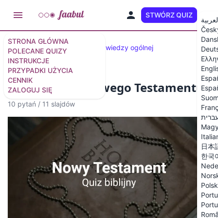
STWÓRZ QUIZ
PL
لعربية
Česk
Dans
STRONA GŁÓWNA
Wybrane quizy
50 pytań z wiedzy ogólnej
Deut
POLECANE QUIZY
Ελλη
INSTRUKCJE
Engli
PRZYPADKI UŻYCIA
Espa
CENNIK
Quiz biblijny Nowego Testamentu
Españ
ZALOGUJ SIĘ
Suom
10 pytań
/
11 slajdów
Franç
ברית
Magy
Itali
日本
한국
Nede
Nors
Polsk
Portu
Portu
Rom