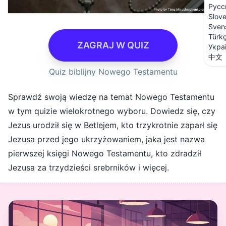
Русс
Slov
Sven
Türk
ZAGRAJ W QUIZ
Укра
中文
Quiz biblijny Nowego Testamentu
Sprawdź swoją wiedzę na temat Nowego Testamentu
w tym quizie wielokrotnego wyboru. Dowiedz się, czy
Jezus urodził się w Betlejem, kto trzykrotnie zaparł się
Jezusa przed jego ukrzyżowaniem, jaka jest nazwa
pierwszej księgi Nowego Testamentu, kto zdradził
Jezusa za trzydzieści srebrników i więcej.