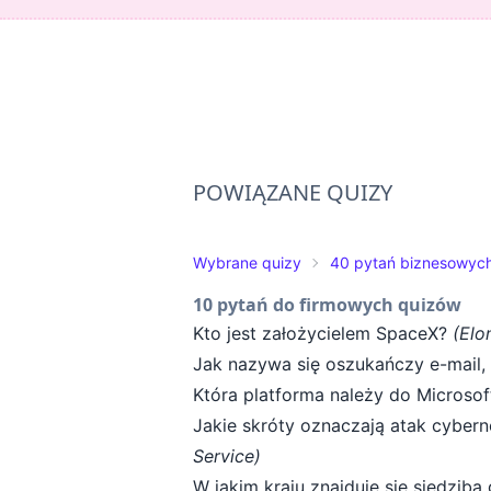
POWIĄZANE QUIZY
Wybrane quizy
40 pytań biznesowyc
10 pytań do firmowych quizów
Kto jest założycielem SpaceX?
(Elo
Jak nazywa się oszukańczy e-mail, 
Która platforma należy do Microsof
Jakie skróty oznaczają atak cyber
Service)
W jakim kraju znajduje się siedzi