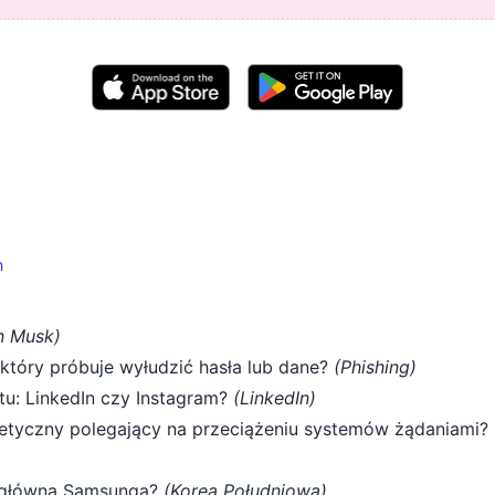
h
n Musk)
który próbuje wyłudzić hasła lub dane?
(Phishing)
tu: LinkedIn czy Instagram?
(LinkedIn)
netyczny polegający na przeciążeniu systemów żądaniami?
ba główna Samsunga?
(Korea Południowa)