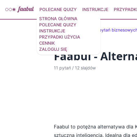
POLECANE QUIZY
INSTRUKCJE
PRZYPADKI
STRONA GŁÓWNA
POLECANE QUIZY
Wybrane quizy
40 pytań biznesowyc
INSTRUKCJE
PRZYPADKI UŻYCIA
CENNIK
ZALOGUJ SIĘ
Faabul - Alter
11 pytań
/
12 slajdów
Faabul to potężna alternatywa dla K
sztuczną inteligencją. Idealna dla