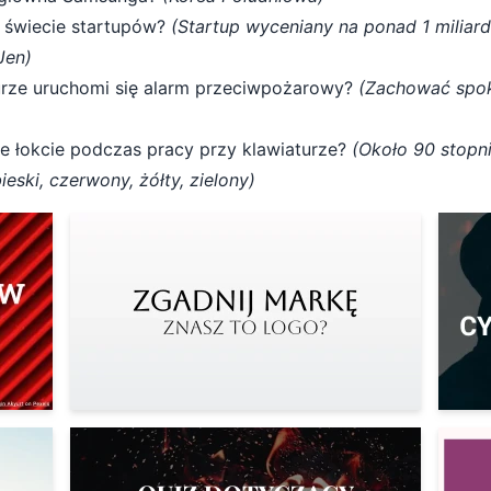
 świecie startupów?
(Startup wyceniany na ponad 1 miliar
Jen)
urze uruchomi się alarm przeciwpożarowy?
(Zachować spokó
e łokcie podczas pracy przy klawiaturze?
(Około 90 stopn
ieski, czerwony, żółty, zielony)