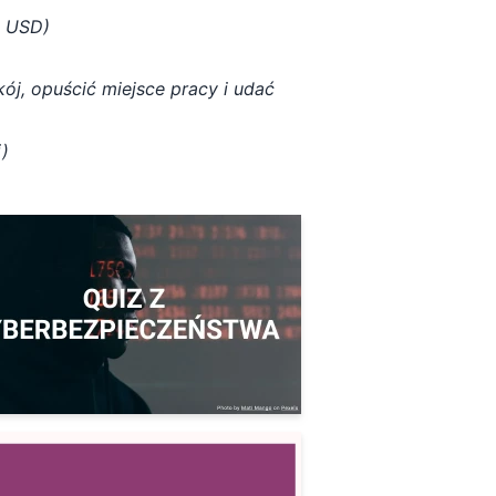
d USD)
j, opuścić miejsce pracy i udać
i)