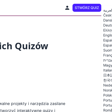
STWÓRZ QUIZ
PL
لعربية
Česk
Dans
Deut
Ελλη
Engli
Espa
oich Quizów
Españ
Suom
Franç
ברית
Magy
Itali
日本
한국
Nede
Nors
Polsk
Portu
alne projekty i narzędzia zasilane
Portu
 tworzyć interaktywne quizy i
Rom