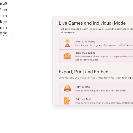
кий
čina
ska
rkçe
ська
中文