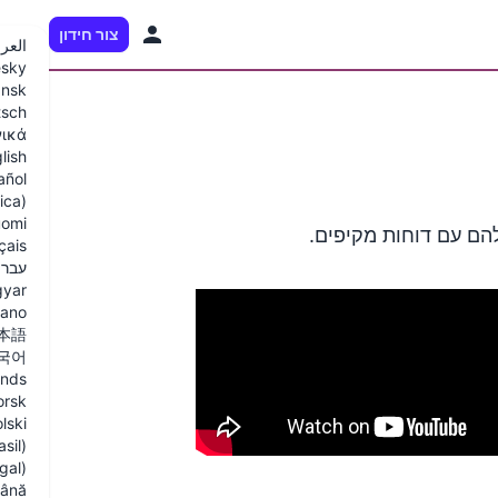
צור חידון
HE
العرب
sky
nsk
tsch
νικά
lish
añol
ica)
omi
ם עם דוחות מקיפים.
çais
עברי
yar
liano
本語
국어
ands
orsk
lski
sil)
gal)
ână