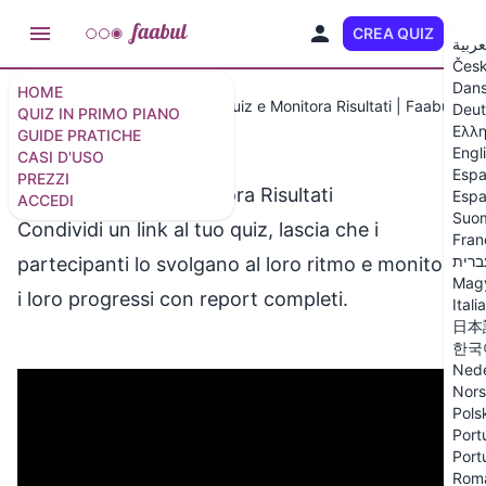
CREA QUIZ
IT
عربية
Čes
Dan
HOME
Guide pratiche
Condividi Quiz e Monitora Risultati | Faabul
Deut
QUIZ IN PRIMO PIANO
Ελλη
GUIDE PRATICHE
Engl
CASI D'USO
Espa
PREZZI
Condividi Quiz e Monitora Risultati
Espa
ACCEDI
Suo
Condividi un link al tuo quiz, lascia che i
Fran
ברית
partecipanti lo svolgano al loro ritmo e monitora
Mag
i loro progressi con report completi.
Itali
日本
한국
Nede
Nor
Pols
Port
Port
Rom