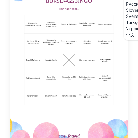
Русс
Slove
Sven
Türkç
Украї
中文