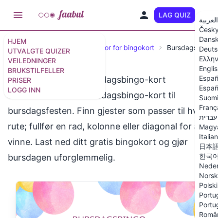
LAG QUIZ
NO
العربية
Česk
Dans
HJEM
Veiledninger
Gratis generator for bingokort
Bursdagsbingo
Deuts
UTVALGTE QUIZER
Ελλην
VEILEDNINGER
Engli
BRUKSTILFELLER
Españ
Gratis utskrivbare bursdagsbingo-kort
PRISER
Españ
LOGG INN
Gratis utskrivbare bursdagsbingo-kort til
Suom
Franç
bursdagsfesten. Finn gjester som passer til hver
עברית
rute; fullfør en rad, kolonne eller diagonal for å
Magy
Italia
vinne. Last ned ditt gratis bingokort og gjør
日本
한국
bursdagen uforglemmelig.
Neder
Norsk
Polski
Portug
Portu
Româ