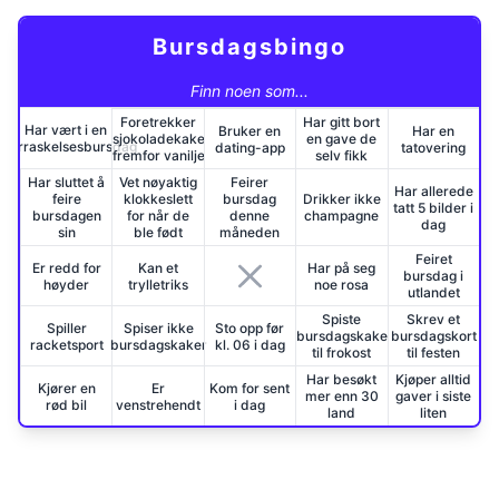
Bursdagsbingo
Finn noen som...
Foretrekker
Har gitt bort
Har vært i en
Bruker en
Har en
sjokoladekake
en gave de
overraskelsesbursdag
dating-app
tatovering
fremfor vanilje
selv fikk
Har sluttet å
Vet nøyaktig
Feirer
Har allerede
feire
klokkeslett
bursdag
Drikker ikke
tatt 5 bilder i
bursdagen
for når de
denne
champagne
dag
sin
ble født
måneden
Feiret
Er redd for
Kan et
Har på seg
bursdag i
høyder
trylletriks
noe rosa
utlandet
Spiste
Skrev et
Spiller
Spiser ikke
Sto opp før
bursdagskake
bursdagskort
racketsport
bursdagskaker
kl. 06 i dag
til frokost
til festen
Har besøkt
Kjøper alltid
Kjører en
Er
Kom for sent
mer enn 30
gaver i siste
rød bil
venstrehendt
i dag
land
liten