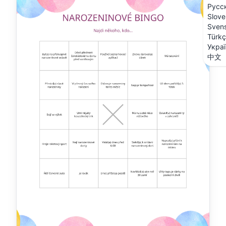
Русс
Slove
Sven
Türk
Укра
中文