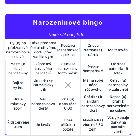
Narozeninové bingo
Najdi někoho, kdo...
Byl(a) na
Dává přednost
Používá
Znovu
překvapivé
čokoládovému
seznamovací
daroval(a)
Má tetování
narozeninové
dortu před
aplikaci
dárek
oslavě
vanilkovým
Přestal(a)
Ví přesný
Oslavuje
Už dnes
Nepije
slavit
čas svého
narozeniny
pořídil(a) 5
šampaňské
narozeniny
narození
tento měsíc
fotek
Umí nějaký
Má na sobě
Oslavil(a)
Bojí se
kouzelnický
něco
narozeniny
výšek
trik
růžového
v zahraničí
Snědl(a) k
Napsal(a)
Hraje
Nejí
Vstál(a)
snídani
přání k
raketový
narozeninové
dnes před
narozeninový
narozeninám
sport
dorty
6:00
dort
na oslavu
Vždy kupuje
Dnes
Navštívil(a)
Řídí červené
dárky na
Je levák
přišel(a)
více než 30
auto
poslední
pozdě
zemí
chvíli