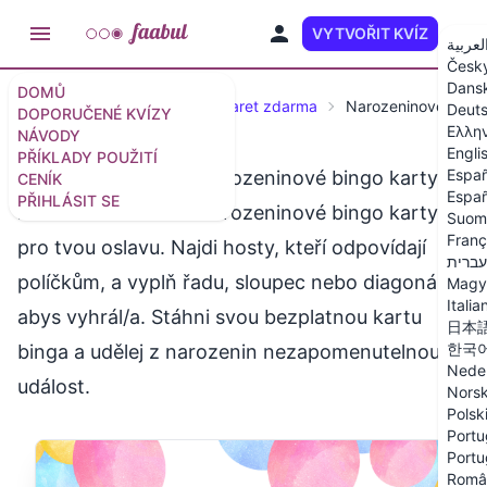
VYTVOŘIT KVÍZ
CS
لعربية
Česk
Dans
DOMŮ
Návody
Generátor bingo karet zdarma
Narozeninové bing
Deut
DOPORUČENÉ KVÍZY
Ελλη
NÁVODY
Engli
PŘÍKLADY POUŽITÍ
Españ
Zdarma tisknutelné narozeninové bingo karty
CENÍK
Españ
PŘIHLÁSIT SE
Zdarma tisknutelné narozeninové bingo karty
Suom
Franç
pro tvou oslavu. Najdi hosty, kteří odpovídají
עברית
políčkům, a vyplň řadu, sloupec nebo diagonálu,
Magy
Italia
abys vyhrál/a. Stáhni svou bezplatnou kartu
日本
한국
binga a udělej z narozenin nezapomenutelnou
Nede
událost.
Nors
Polsk
Portu
Portu
Româ