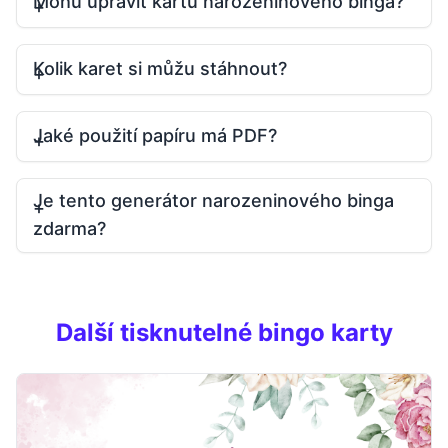
Mohu upravit kartu narozeninového binga?
Kolik karet si můžu stáhnout?
Jaké použití papíru má PDF?
Je tento generátor narozeninového binga
zdarma?
Další tisknutelné bingo karty