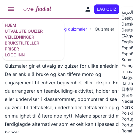
LAG QUIZ
NO
العربية
Česk
Dans
HJEM
Utvalgte spørrekonkurranser og quizmaler
Quizmaler
Deuts
UTVALGTE QUIZER
Ελλην
VEILEDNINGER
Engli
BRUKSTILFELLER
Españ
PRISER
Quizmaler
Españ
LOGG INN
Suom
Quizmaler gir et utvalg av quizer for ulike anledninger.
Franç
עברית
De er enkle å bruke og kan tilføre moro og
Magy
engasjement til enhver begivenhet eller leksjon. Enten
Italia
日本
du arrangerer en teambuilding-aktivitet, holder en fest
한국
eller underviser i klasserommet, oppmuntrer disse
Neder
quizene til deltakelse, underholder deltakerne og gir
Norsk
Polski
en mulighet til å lære noe nytt. Malene sparer tid med
Portug
ferdiglagde alternativer som enkelt kan tilpasses dine
Portu
Româ
behov.