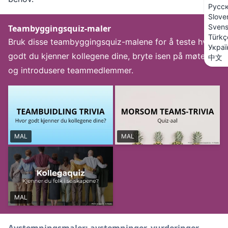
Русс
Slove
Sven
Teambyggingsquiz-maler
Türkç
Bruk disse teambyggingsquiz-malene for å teste hvor
Украї
godt du kjenner kollegene dine, bryte isen på møter,
中文
og introdusere teammedlemmer.
MAL
MAL
MAL
Avstemningsmaler: avstemninger, vurderinger,