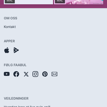
MAL
MAL
OM OSS
Kontakt
APPER
FØLG FAABUL
VEILEDNINGER
Hvordan lage et live quiz-spill