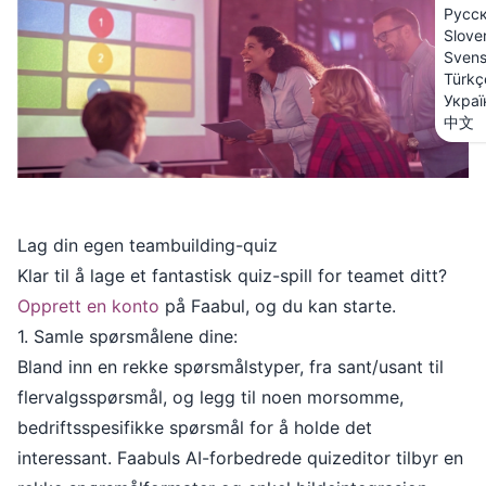
Русс
Slove
Sven
Türkç
Украї
中文
Lag din egen teambuilding-quiz
Klar til å lage et fantastisk quiz-spill for teamet ditt?
Opprett en konto
på Faabul, og du kan starte.
1. Samle spørsmålene dine:
Bland inn en rekke spørsmålstyper, fra sant/usant til
flervalgsspørsmål, og legg til noen morsomme,
bedriftsspesifikke spørsmål for å holde det
interessant. Faabuls AI-forbedrede quizeditor tilbyr en