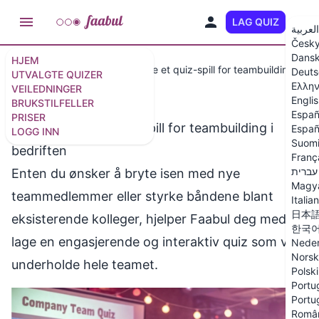
LAG QUIZ
NO
العربية
Česk
Dans
HJEM
Bruksområder
Hvordan lage et quiz-spill for teambuilding i be
Deuts
UTVALGTE QUIZER
Ελλην
VEILEDNINGER
Engli
BRUKSTILFELLER
Españ
PRISER
Hvordan lage et quiz-spill for teambuilding i
Españ
LOGG INN
Suom
bedriften
Franç
עברית
Enten du ønsker å bryte isen med nye
Magy
teammedlemmer eller styrke båndene blant
Italia
日本
eksisterende kolleger, hjelper Faabul deg med å
한국
lage en engasjerende og interaktiv quiz som vil
Neder
Norsk
underholde hele teamet.
Polski
Portug
Portu
Româ