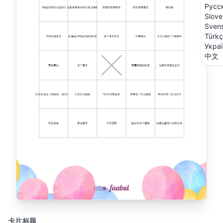
Русс
Slove
Sven
Türk
Укра
中文
卡片标题