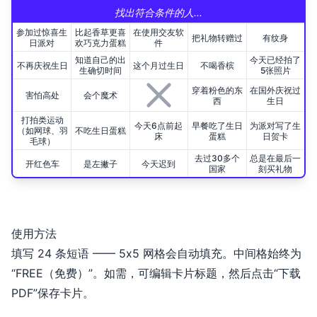
找出符合条件的人...
参加过惊喜生
比起香草更喜
在使用交友软
把礼物转赠过
有纹身
日派对
欢巧克力蛋糕
件
知道自己的出
今天已经拍了
不再庆祝生日
这个月过生日
不喝香槟
生确切时间
5张照片
穿着粉色的东
在国外庆祝过
害怕高处
会个魔术
西
生日
打拍类运动
今天6点前起
早餐吃了生日
为派对写了生
（如网球、羽
不吃生日蛋糕
床
蛋糕
日贺卡
毛球）
去过30多个
总是在最后一
开红色车
是左撇子
今天迟到
国家
刻买礼物
使用方法
填写 24 条短语 —— 5x5 网格会自动填充。中间格始终为
“FREE（免费）”。如需，可编辑卡片标题，然后点击“下载
PDF”保存卡片。