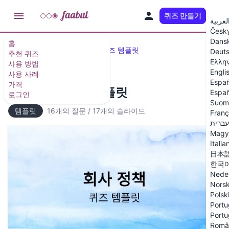
퀴즈 만들기
KO
لعربية
Česk
Dans
홈
추천 퀴즈 및 퀴즈 템플릿
퀴즈 템플릿
Deut
추천 퀴즈
Ελλη
사용 방법
Engli
사용 사례
Españ
가격
회사 정책 퀴즈 템플릿
Españ
로그인
Suom
템플릿
16개의 질문
/
17개의 슬라이드
Franç
עברית
Magy
Italia
日本
한국
Nede
Nors
Polsk
Portu
Portu
Româ