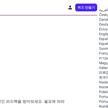
퀴즈 만들기
KO
لعربية
Česk
Dans
Deut
Ελλη
Engli
Españ
Españ
Suom
Franç
עברית
Magy
Italia
日本
한국
Nede
Nors
Polsk
Portu
적인 피드백을 받아보세요. 필요에 따라
Portu
Româ