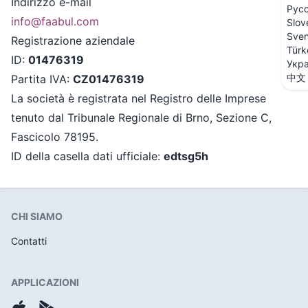
Indirizzo e-mail
Рус
info@faabul.com
Slov
Sve
Registrazione aziendale
Türk
ID
:
01476319
Укра
中文
Partita IVA
:
CZ01476319
La società è registrata nel Registro delle Imprese
tenuto dal Tribunale Regionale di Brno, Sezione C,
Fascicolo 78195.
ID della casella dati ufficiale
:
edtsg5h
CHI SIAMO
Contatti
APPLICAZIONI