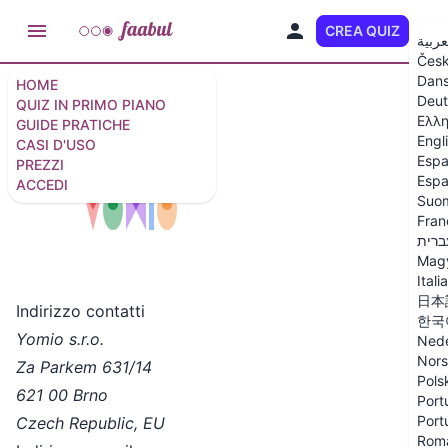
CREA QUIZ
IT
عربية
Čes
Dan
HOME
Deut
QUIZ IN PRIMO PIANO
Contatti
Ελλη
GUIDE PRATICHE
Engl
CASI D'USO
Espa
PREZZI
Espa
ACCEDI
Suo
Fran
ברית
Mag
Itali
日本
Indirizzo contatti
한국
Yomio s.r.o.
Nede
Nor
Za Parkem 631/14
Pols
621 00 Brno
Port
Port
Czech Republic, EU
Rom