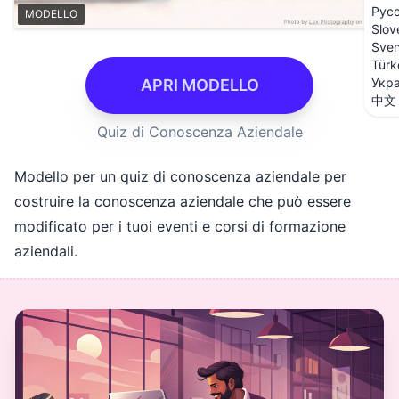
Рус
MODELLO
Slov
Sve
Türk
Укра
APRI MODELLO
中文
Quiz di Conoscenza Aziendale
Modello per un quiz di conoscenza aziendale per
costruire la conoscenza aziendale che può essere
modificato per i tuoi eventi e corsi di formazione
aziendali.