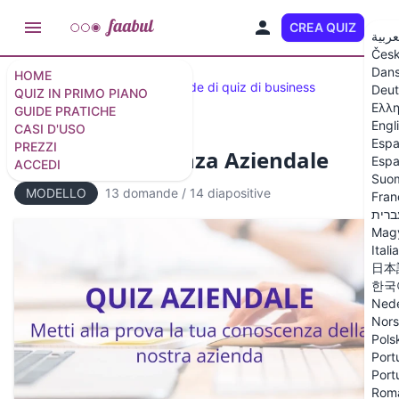
CREA QUIZ
IT
عربية
Čes
Dan
HOME
Quiz selezionati
40 domande di quiz di business
Deut
QUIZ IN PRIMO PIANO
Ελλη
GUIDE PRATICHE
Engl
CASI D'USO
Espa
PREZZI
Quiz di Conoscenza Aziendale
Espa
ACCEDI
Suo
MODELLO
13 domande
/
14 diapositive
Fran
ברית
Mag
Itali
日本
한국
Nede
Nor
Pols
Port
Port
Rom