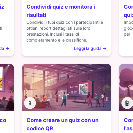
iz
Condividi quiz e monitora i
Com
risultati
qui
Condividi i tuoi quiz con i partecipanti e
Impo
ti
ottieni report dettagliati sulle loro
gioc
prestazioni, inclusi i tassi di
per i
completamento e le classifiche.
ida
→
Leggi la guida
→
📱
🤖
oco
Come creare un quiz con un
Com
codice QR
l'a