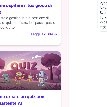
Рус
e ospitare il tuo gioco di
Slov
z
Sve
Türk
sta e gestisci la tua sessione di
Укра
o di quiz con istruzioni passo-passo
中文
 conduttori.
Leggi la guida
→
e creare un quiz con
ssistente AI