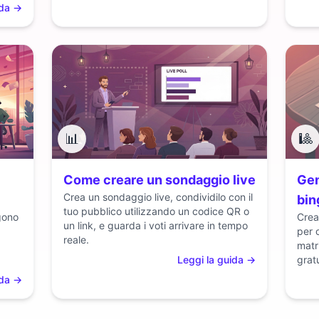
ida
→
📊
🎱
Come creare un sondaggio live
Gen
Crea un sondaggio live, condividilo con il
bin
tuo pubblico utilizzando un codice QR o
gono
Crea
un link, e guarda i voti arrivare in tempo
per 
reale.
matr
Leggi la guida
→
grat
ida
→