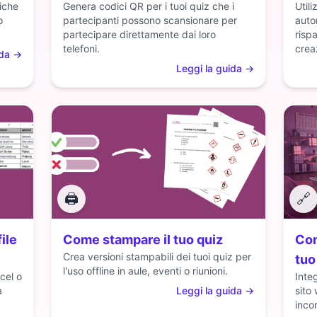
tiche
Genera codici QR per i tuoi quiz che i
Util
o
partecipanti possono scansionare per
auto
partecipare direttamente dai loro
risp
telefoni.
crea
ida
→
Leggi la guida
→
🖨️
🔗
ile
Come stampare il tuo quiz
Com
Crea versioni stampabili dei tuoi quiz per
tuo
l'uso offline in aule, eventi o riunioni.
cel o
Inte
a
Leggi la guida
→
sito
inco