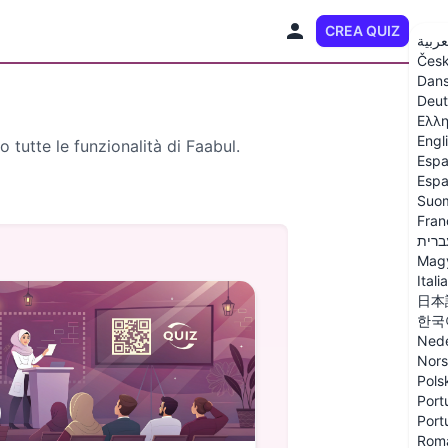
CREA QUIZ
IT
عربية
Čes
Dan
Deut
Ελλη
Engl
tutte le funzionalità di Faabul.
Espa
Espa
Suo
Fran
ברית
Mag
Itali
日本
한국
Nede
Nor
Pols
Port
Port
Rom