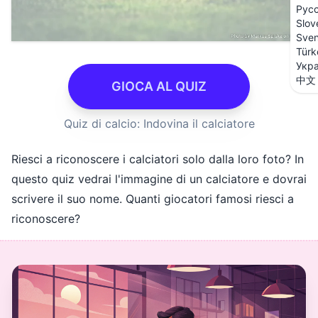
Рус
Slov
Sve
Türk
Укра
中文
GIOCA AL QUIZ
Quiz di calcio: Indovina il calciatore
Riesci a riconoscere i calciatori solo dalla loro foto? In
questo quiz vedrai l'immagine di un calciatore e dovrai
scrivere il suo nome. Quanti giocatori famosi riesci a
riconoscere?