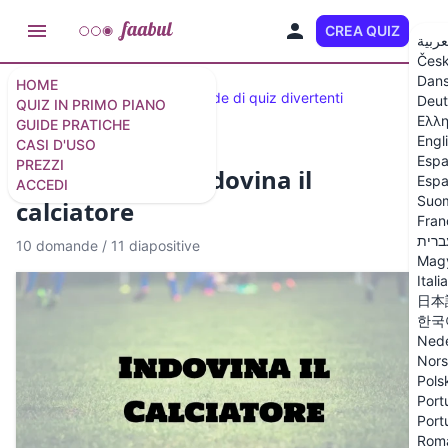
CREA QUIZ
IT
عربية
Čes
Dan
HOME
Quiz selezionati
33 domande di quiz divertenti
Deut
QUIZ IN PRIMO PIANO
Ελλη
GUIDE PRATICHE
Engl
CASI D'USO
Espa
PREZZI
Quiz di calcio: Indovina il
Espa
ACCEDI
Suo
calciatore
Fran
ברית
10 domande
/
11 diapositive
Mag
Itali
日本
한국
Nede
Nor
Pols
Port
Port
Rom