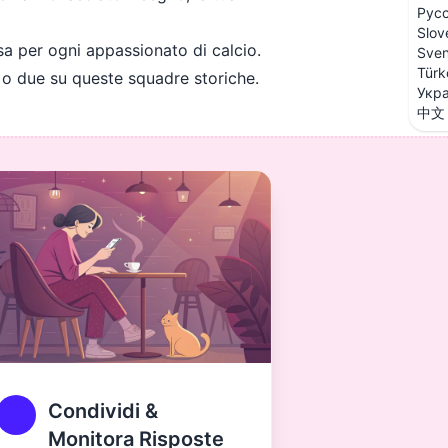
Рус
Slov
sa per ogni appassionato di calcio.
Sve
Türk
 o due su queste squadre storiche.
Укра
中文
Condividi &
Monitora Risposte