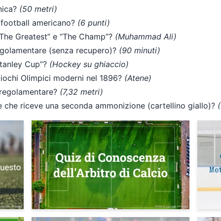
nica?
(50 metri)
 football americano?
(6 punti)
“The Greatest” e “The Champ”?
(Muhammad Ali)
regolamentare (senza recupero)?
(90 minuti)
Stanley Cup”?
(Hockey su ghiaccio)
i Giochi Olimpici moderni nel 1896?
(Atene)
o regolamentare?
(7,32 metri)
re che riceve una seconda ammonizione (cartellino giallo)?