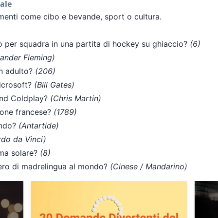
ale
omenti come cibo e bevande, sport o cultura.
io per squadra in una partita di hockey su ghiaccio?
(6)
xander Fleming)
n adulto?
(206)
icrosoft?
(Bill Gates)
and Coldplay?
(Chris Martin)
zione francese?
(1789)
ondo?
(Antartide)
do da Vinci)
ema solare?
(8)
mero di madrelingua al mondo?
(Cinese / Mandarino)