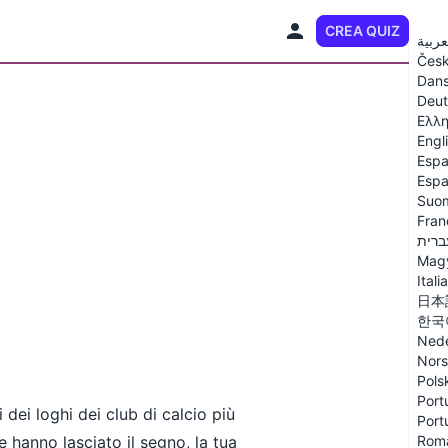
CREA QUIZ
IT
عربية
Čes
Dan
Deut
Ελλη
Engl
Espa
Espa
Suo
Fran
ברית
Mag
Itali
日本
한국
Nede
Nor
Pols
Port
dei loghi dei club di calcio più
Port
 hanno lasciato il segno, la tua
Rom