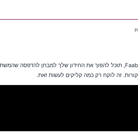
צריך להדפיס את החידון שלך? עם Faabul, תוכל להפוך את החידון שלך למבחן
קורות. זה לוקח רק כמה קליקים לעשות זאת.