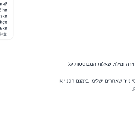
кий
čina
ska
rkçe
ська
中文
 שאלות לתשובה קצרה, ושאלות לבחירה ומילוי. שאלות המבוססות על
נייר שאחרים ישלימו בזמנם הפנוי או