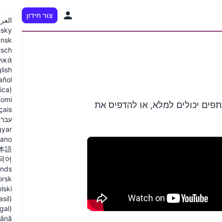
צור חידון
HE
العرب
sky
nsk
tsch
νικά
lish
añol
ica)
omi
 להדפסה שהמשתתפים יכולים למלא, או להדפיס את
çais
עברי
yar
liano
本語
국어
ands
orsk
lski
sil)
gal)
ână