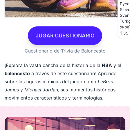
Русс
Slov
Sven
Türk
Укра
中文
JUGAR CUESTIONARIO
Cuestionario de Trivia de Baloncesto
¡Explora la vasta cancha de la historia de la
NBA
y el
baloncesto
a través de este cuestionario! Aprende
sobre las figuras icónicas del juego como
LeBron
James
y
Michael Jordan
, sus momentos históricos,
movimientos característicos y terminologías.