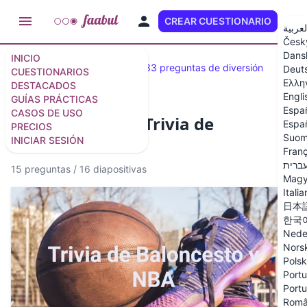
CREAR CUESTIONARIO
ES
لعربية
Česk
Dans
INICIO
Cuestionarios destacados
33 preguntas de diversión
Deut
CUESTIONARIOS
Ελλη
DESTACADOS
Engli
GUÍAS PRÁCTICAS
Espa
CASOS DE USO
Cuestionario de Trivia de
Españ
PRECIOS
Suom
Baloncesto
INICIAR SESIÓN
Franç
ברית
15 preguntas
/
16 diapositivas
Magy
Itali
日本
한국
Nede
Nors
Polsk
Portu
Portu
Rom