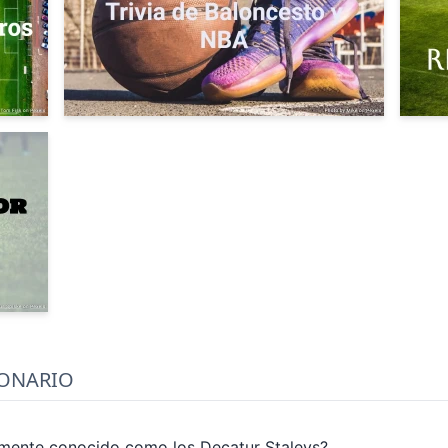
IONARIO
rmente conocido como los Decatur Staleys?