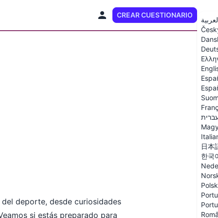
CREAR CUESTIONARIO
ES
لعربية
Česk
Dans
Deut
Ελλη
Engli
Espa
Españ
Suom
Franç
ברית
Magy
Itali
日本
한국
Nede
Nors
Polsk
Portu
s del deporte, desde curiosidades
Portu
¡Veamos si estás preparado para
Rom