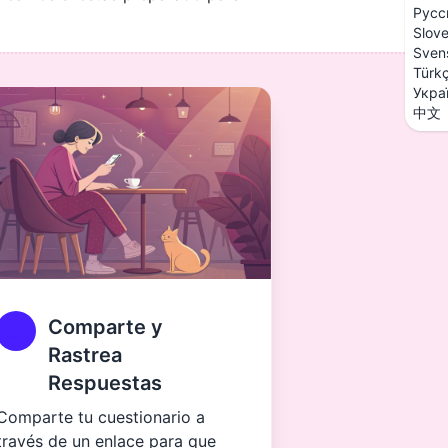
Русс
Slov
Sven
Türk
Укра
中文
Comparte y
Rastrea
Respuestas
Comparte tu cuestionario a
través de un enlace para que