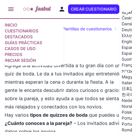
CREAR CUESTIONARIO
ES
لعربية
Česk
Dans
INICIO
Cuestionarios destacados
Plantillas de cuestionarios
Cuesti
Deut
CUESTIONARIOS
Ελλη
DESTACADOS
Engli
GUÍAS PRÁCTICAS
Espa
CASOS DE USO
Cuestionario de boda
Españ
PRECIOS
Suom
INICIAR SESIÓN
Franç
Agrega una actividad divertida a tu gran día con un
ברית
quiz de boda. Le da a tus invitados algo entretenido
Magy
mientras esperan la cena o durante la fiesta. A la
Itali
日本
gente le encanta descubrir datos curiosos o graciosos
한국
sobre la pareja, y esto ayuda a que todos se sientan
Nede
Nors
más relajados y conectados con los novios.
Polsk
Hay varios
tipos de quizzes de boda
que puedes usar:
Portu
¿Cuánto conoces a la pareja?
– Los invitados adivinan
Portu
Rom
datos sobre los novios.