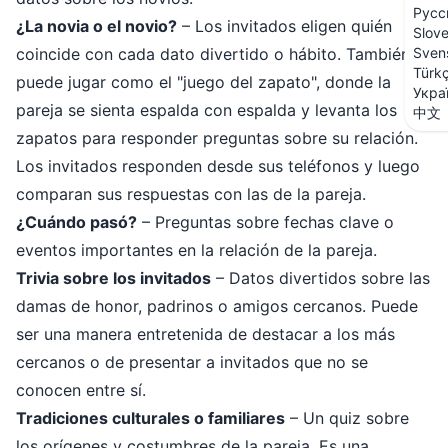
Русс
¿La novia o el novio?
– Los invitados eligen quién
Slov
Sven
coincide con cada dato divertido o hábito. También se
Türk
puede jugar como el "juego del zapato", donde la
Укра
pareja se sienta espalda con espalda y levanta los
中文
zapatos para responder preguntas sobre su relación.
Los invitados responden desde sus teléfonos y luego
comparan sus respuestas con las de la pareja.
¿Cuándo pasó?
– Preguntas sobre fechas clave o
eventos importantes en la relación de la pareja.
Trivia sobre los invitados
– Datos divertidos sobre las
damas de honor, padrinos o amigos cercanos. Puede
ser una manera entretenida de destacar a los más
cercanos o de presentar a invitados que no se
conocen entre sí.
Tradiciones culturales o familiares
– Un quiz sobre
los orígenes y costumbres de la pareja. Es una