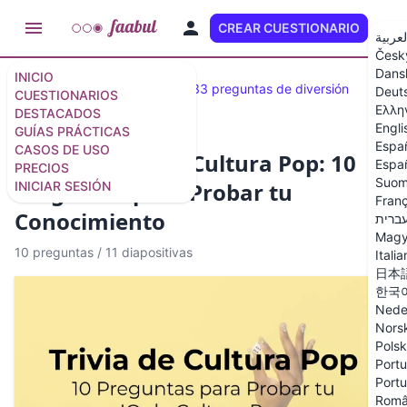
CREAR CUESTIONARIO
ES
لعربية
Česk
Dans
INICIO
Cuestionarios destacados
33 preguntas de diversión
Deut
CUESTIONARIOS
Ελλη
DESTACADOS
Engli
GUÍAS PRÁCTICAS
Espa
CASOS DE USO
Cuestionario de Cultura Pop: 10
Españ
PRECIOS
Suom
Preguntas para Probar tu
INICIAR SESIÓN
Franç
Conocimiento
ברית
Magy
10 preguntas
/
11 diapositivas
Itali
日本
한국
Nede
Nors
Polsk
Portu
Portu
Rom