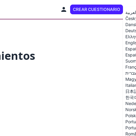
CREAR CUESTIONARIO
ES
لعربية
Česk
Dans
Deut
Ελλη
Engli
Espa
mientos
Españ
Suom
Franç
ברית
Magy
Itali
日本
한국
Nede
Nors
Polsk
Portu
Portu
Rom