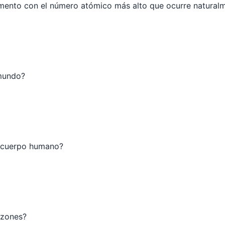
emento con el número atómico más alto que ocurre natural
 mundo?
l cuerpo humano?
azones?