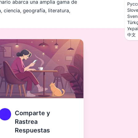
ionario abarca una amplia gama de
Русс
iencia, geografía, literatura,
Slov
Sven
Türk
Укра
中文
Comparte y
Rastrea
Respuestas