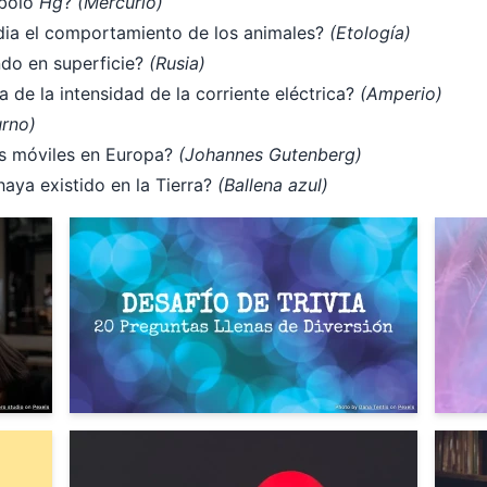
mbolo
Hg
?
(Mercurio)
dia el comportamiento de los animales?
(Etología)
ndo en superficie?
(Rusia)
de la intensidad de la corriente eléctrica?
(Amperio)
urno)
os móviles en Europa?
(Johannes Gutenberg)
aya existido en la Tierra?
(Ballena azul)