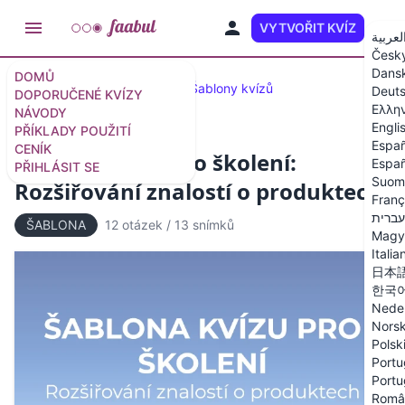
VYTVOŘIT KVÍZ
CS
لعربية
Česk
Dans
DOMŮ
Doporučené kvízy a testy
Šablony kvízů
Deut
DOPORUČENÉ KVÍZY
Ελλη
NÁVODY
Engli
PŘÍKLADY POUŽITÍ
Españ
CENÍK
Šablona kvízu pro školení:
Españ
PŘIHLÁSIT SE
Suom
Rozšiřování znalostí o produktech
Franç
עברית
ŠABLONA
12 otázek
/
13 snímků
Magy
Italia
日本
한국
Nede
Nors
Polsk
Portu
Portu
Româ