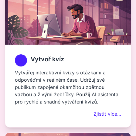
Vytvoř kvíz
Vytvářej interaktivní kvízy s otázkami a
odpověďmi v reálném čase. Udržuj své
publikum zapojené okamžitou zpětnou
vazbou a živými žebříčky. Použij AI asistenta
pro rychlé a snadné vytváření kvízů.
Zjistit více…