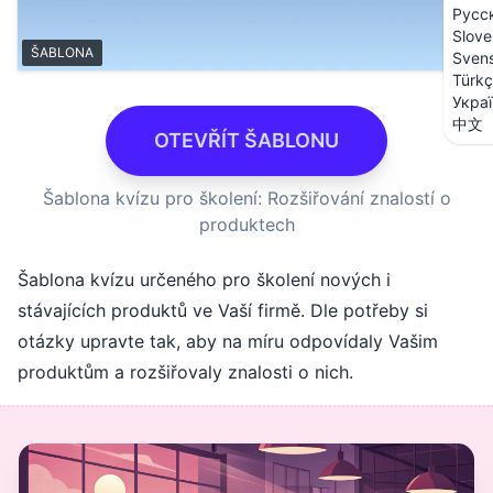
Русс
Slove
ŠABLONA
Sven
Türk
Укра
中文
OTEVŘÍT ŠABLONU
Šablona kvízu pro školení: Rozšiřování znalostí o
produktech
Šablona kvízu určeného pro školení nových i
stávajících produktů ve Vaší firmě. Dle potřeby si
otázky upravte tak, aby na míru odpovídaly Vašim
produktům a rozšiřovaly znalosti o nich.