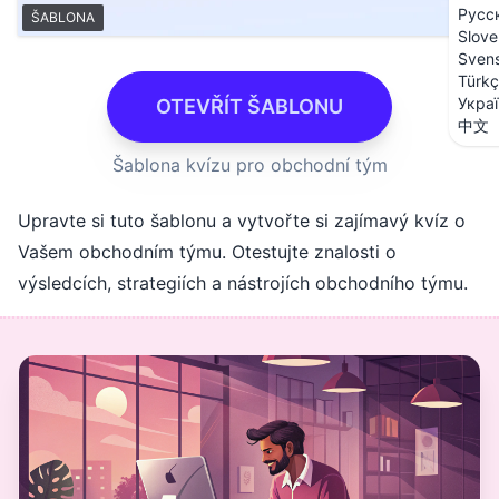
Русс
ŠABLONA
Slove
Sven
Türk
Укра
OTEVŘÍT ŠABLONU
中文
Šablona kvízu pro obchodní tým
Upravte si tuto šablonu a vytvořte si zajímavý kvíz o
Vašem obchodním týmu. Otestujte znalosti o
výsledcích, strategiích a nástrojích obchodního týmu.