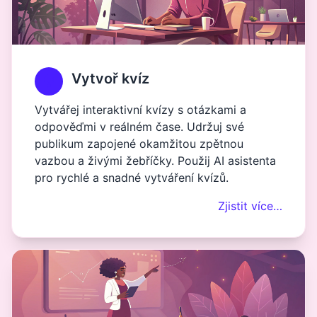
Vytvoř kvíz
Vytvářej interaktivní kvízy s otázkami a
odpověďmi v reálném čase. Udržuj své
publikum zapojené okamžitou zpětnou
vazbou a živými žebříčky. Použij AI asistenta
pro rychlé a snadné vytváření kvízů.
Zjistit více…