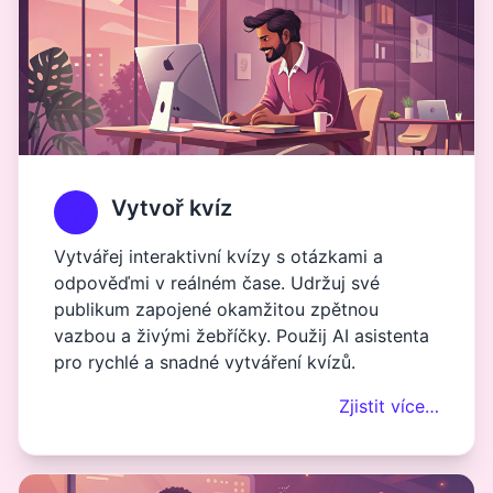
Vytvoř kvíz
Vytvářej interaktivní kvízy s otázkami a
odpověďmi v reálném čase. Udržuj své
publikum zapojené okamžitou zpětnou
vazbou a živými žebříčky. Použij AI asistenta
pro rychlé a snadné vytváření kvízů.
Zjistit více…