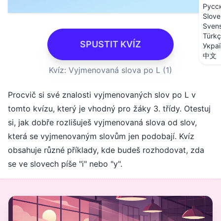
Русс
Slove
Sven
Türk
SPUSTIT KVÍZ
Укра
中文
Kvíz: Vyjmenovaná slova po L (1)
Procvič si své znalosti vyjmenovaných slov po L v
tomto kvízu, který je vhodný pro žáky 3. třídy. Otestuj
si, jak dobře rozlišuješ vyjmenovaná slova od slov,
která se vyjmenovaným slovům jen podobají. Kvíz
obsahuje různé příklady, kde budeš rozhodovat, zda
se ve slovech píše "i" nebo "y".