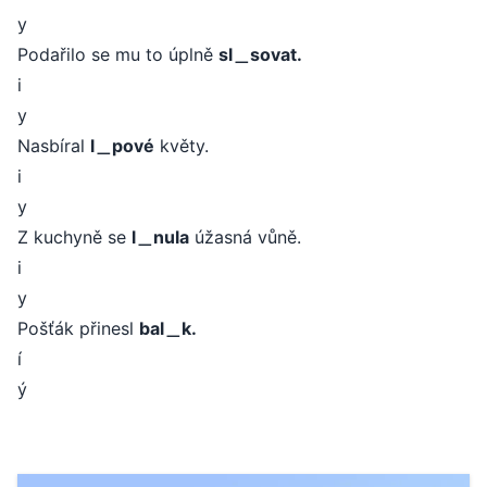
y
Podařilo se mu to úplně
sl＿sovat.
i
y
Nasbíral
l＿pové
květy.
i
y
Z kuchyně se
l＿nula
úžasná vůně.
i
y
Pošťák přinesl
bal＿k.
í
ý