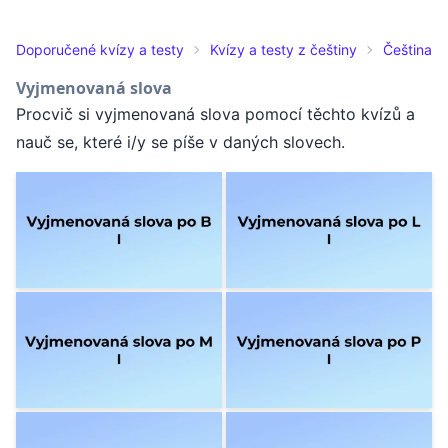
Doporučené kvízy a testy
Kvízy a testy z češtiny
Čeština pr
Vyjmenovaná slova
Procvič si vyjmenovaná slova pomocí těchto kvízů a
nauč se, které i/y se píše v daných slovech.