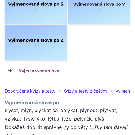
→
Vyjmenovaná slova
Doporučené kvízy a testy
Kvízy a testy z češtiny
Vyjmenov
Vyjmenovaná slova po L
slyšet, mlýn, blýskat se, polykat, plynout, plýtvat,
vzlykat, lysý, lýko, lýtko, lyže, pelyněk, plyš
Dokážeš doplnit správné
i
/
y
do věty
L_šky tam dávají