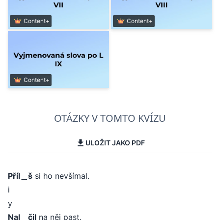
Content+
Content+
Content+
OTÁZKY V TOMTO KVÍZU
ULOŽIT JAKO PDF
Příl＿š
si ho nevšímal.
i
y
Nal＿čil
na něj past.