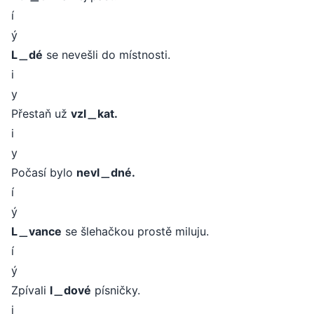
í
ý
L＿dé
se nevešli do místnosti.
i
y
Přestaň už
vzl＿kat.
i
y
Počasí bylo
nevl＿dné.
í
ý
L＿vance
se šlehačkou prostě miluju.
í
ý
Zpívali
l＿dové
písničky.
i