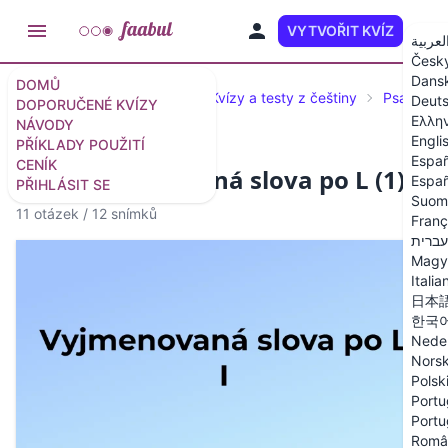
VYTVOŘIT KVÍZ
CS
لعربية
Česk
Dans
DOMŮ
Doporučené kvízy a testy
Kvízy a testy z češtiny
Psaní i/y
Deut
DOPORUČENÉ KVÍZY
Ελλη
NÁVODY
Engli
PŘÍKLADY POUŽITÍ
Españ
CENÍK
Kvíz: Vyjmenovaná slova po L (1)
Españ
PŘIHLÁSIT SE
Suom
11 otázek
/
12 snímků
Franç
עברית
Magy
Italia
日本
한국
Nede
Nors
Polsk
Portu
Portu
Româ