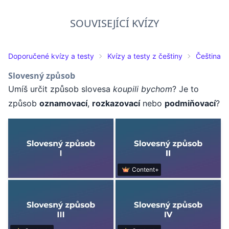
SOUVISEJÍCÍ KVÍZY
Doporučené kvízy a testy
Kvízy a testy z češtiny
Čeština pr
Slovesný způsob
Umíš určit způsob slovesa
koupili bychom
? Je to
způsob
oznamovací
,
rozkazovací
nebo
podmiňovací
?
Content+