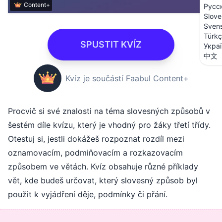
Content+
Русс
Slove
Sven
Türk
SPUSTIT KVÍZ
Укра
中文
Kvíz je součástí Faabul Content+
Procvič si své znalosti na téma slovesných způsobů v
šestém díle kvízu, který je vhodný pro žáky třetí třídy.
Otestuj si, jestli dokážeš rozpoznat rozdíl mezi
oznamovacím, podmiňovacím a rozkazovacím
způsobem ve větách. Kvíz obsahuje různé příklady
vět, kde budeš určovat, který slovesný způsob byl
použit k vyjádření děje, podmínky či přání.