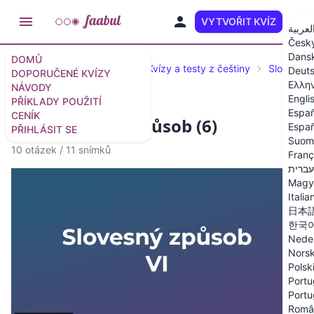
VYTVOŘIT KVÍZ
CS
لعربية
Česk
Dans
DOMŮ
Doporučené kvízy a testy
Kvízy a testy z češtiny
Slovní dr
Deut
DOPORUČENÉ KVÍZY
Ελλη
NÁVODY
Engli
PŘÍKLADY POUŽITÍ
Españ
CENÍK
Kvíz: Slovesný způsob (6)
Españ
PŘIHLÁSIT SE
Suom
10 otázek
/
11 snímků
Franç
עברית
Magy
Italia
日本
한국
Nede
Nors
Polsk
Portu
Portu
Româ