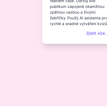
reálném čase. Udržuj své
publikum zapojené okamžitou
zpětnou vazbou a živými
žebříčky. Použij AI asistenta pr
rychlé a snadné vytváření kvízů
Zjistit více