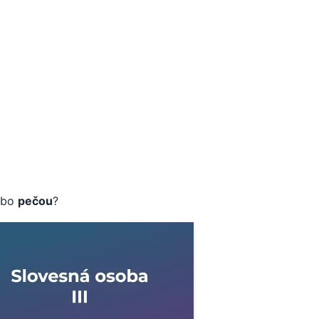
ebo
pečou
?