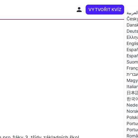
VYTVOŘIT KVÍZ
CS
لعربية
Česk
Dans
Deut
Ελλη
Engli
Españ
Españ
Suom
Franç
עברית
Magy
Italia
日本
한국
Nede
Nors
Polsk
Portu
Portu
Româ
 pro žáky 3. třídy základních škol,