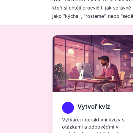
kteří si chtějí procvičit, jak správ
jako "kýchal", "rosteme", nebo "seděl
Vytvoř kvíz
Vytvářej interaktivní kvízy s
otázkami a odpověďmi v