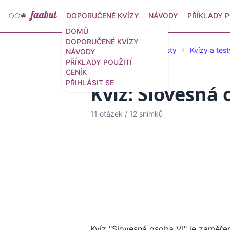
DOPORUČENÉ KVÍZY
NÁVODY
PŘÍKLADY P
DOMŮ
DOPORUČENÉ KVÍZY
Doporučené kvízy a testy
Kvízy a test
NÁVODY
PŘÍKLADY POUŽITÍ
CENÍK
PŘIHLÁSIT SE
Kvíz: Slovesná 
11 otázek
/
12 snímků
Kvíz "Slovesná osoba VI" je zaměřen