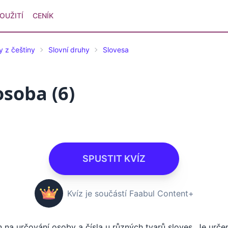
OUŽITÍ
CENÍK
y z češtiny
Slovní druhy
Slovesa
osoba (6)
SPUSTIT KVÍZ
Kvíz je součástí Faabul Content+
 na určování osoby a čísla u různých tvarů sloves. Je určen