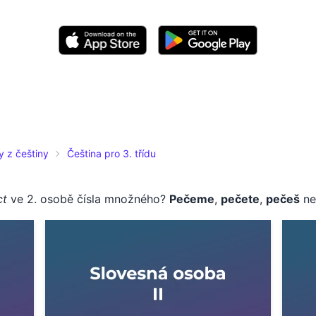
y z češtiny
Čeština pro 3. třídu
ct
ve 2. osobě čísla množného?
Pečeme
,
pečete
,
pečeš
n