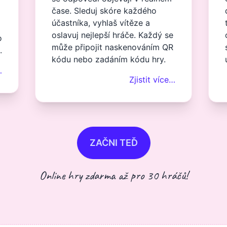
čase. Sleduj skóre každého
účastníka, vyhlaš vítěze a
oslavuj nejlepší hráče. Každý se
o
může připojit naskenováním QR
.
kódu nebo zadáním kódu hry.
…
Zjistit více…
ZAČNI TEĎ
Online hry zdarma až pro 30 hráčů!