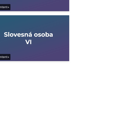
ntent+
ntent+