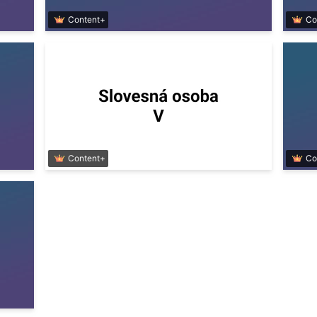
Content+
Co
Content+
Co