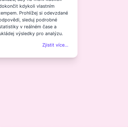
dokončit kdykoli vlastním
tempem. Prohlížej si odevzdané
odpovědi, sleduj podrobné
statistiky v reálném čase a
ukládej výsledky pro analýzu.
Zjistit více…