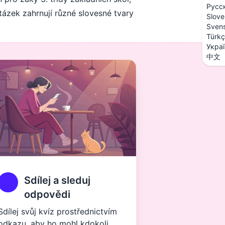
Русс
otázek zahrnují různé slovesné tvary
Slove
Sven
Türk
Укра
中文
Sdílej a sleduj
odpovědi
Sdílej svůj kvíz prostřednictvím
odkazu, aby ho mohl kdokoli