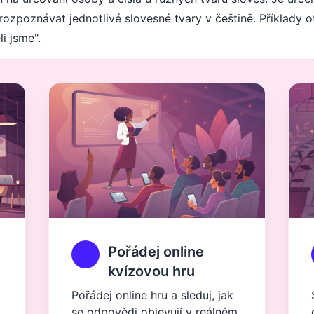
ně rozpoznávat jednotlivé slovesné tvary v češtině. Příklady 
i jsme".
Pořádej online
kvízovou hru
Pořádej online hru a sleduj, jak
se odpovědi objevují v reálném