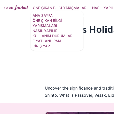
ÖNE ÇIKAN BILGI YARIŞMALARI
NASIL YAPIL
ANA SAYFA
ÖNE ÇIKAN BILGI
Religious Holi
YARIŞMALARI
NASIL YAPILIR
KULLANIM DURUMLARI
10 soru
/
16 slayt
FIYATLANDIRMA
GIRIŞ YAP
Uncover the significance and traditi
Shinto. What is Passover, Vesak, Ei