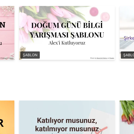
ŞABLON
ŞABL