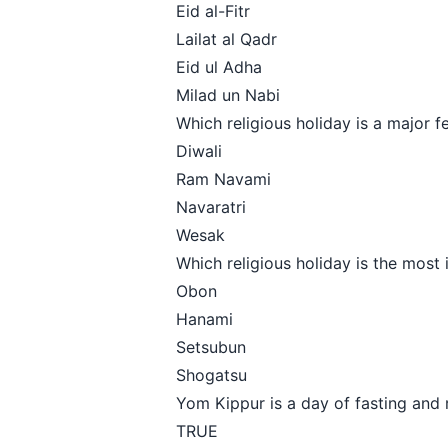
Eid al-Fitr
Lailat al Qadr
Eid ul Adha
Milad un Nabi
Which religious holiday is a major f
Diwali
Ram Navami
Navaratri
Wesak
Which religious holiday is the most 
Obon
Hanami
Setsubun
Shogatsu
Yom Kippur is a day of fasting and 
TRUE