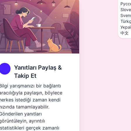
Русс
Slove
Sven
Türk
Укра
中文
Yanıtları Paylaş &
Takip Et
Bilgi yarışmanızı bir bağlantı
aracılığıyla paylaşın, böylece
herkes istediği zaman kendi
hızında tamamlayabilir.
Gönderilen yanıtları
görüntüleyin, ayrıntılı
istatistikleri gerçek zamanlı