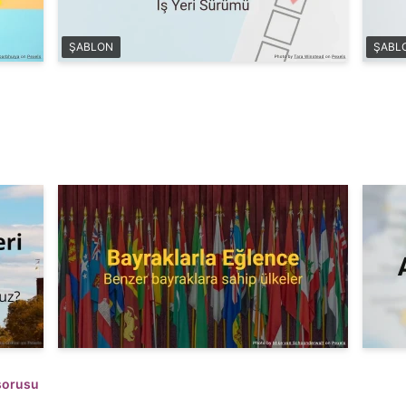
ŞABLON
ŞABL
 sorusu