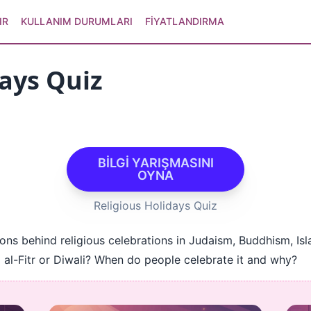
IR
KULLANIM DURUMLARI
FIYATLANDIRMA
days Quiz
BİLGİ YARIŞMASINI
OYNA
Religious Holidays Quiz
ons behind religious celebrations in Judaism, Buddhism, Isl
d al-Fitr or Diwali? When do people celebrate it and why?