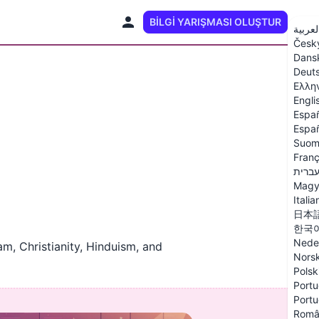
BILGI YARIŞMASI OLUŞTUR
TR
لعربية
Česk
Dans
Deut
Ελλη
Engli
Espa
Españ
Suom
Franç
ברית
Magy
Italia
日本
한국
Nede
am, Christianity, Hinduism, and
Nors
Polsk
Portu
Portu
Româ