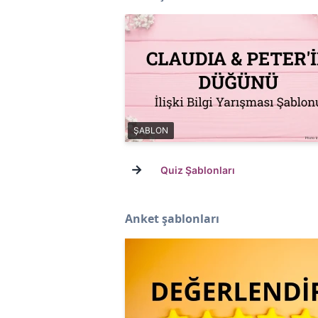
ŞABLON
→
Quiz Şablonları
Anket şablonları