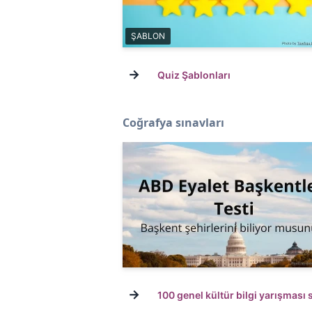
ŞABLON
→
Quiz Şablonları
Coğrafya sınavları
→
100 genel kültür bilgi yarışması