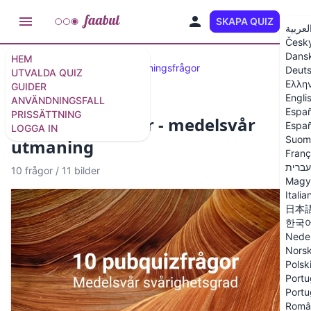
SKAPA QUIZ
SV
لعربية
Česk
Dans
HEM
Utvalda quiz
50 allmänbildningsfrågor
Deut
UTVALDA QUIZ
Ελλη
GUIDER
Engli
ANVÄNDNINGSFALL
Españ
PRISSÄTTNING
10 pubquizfrågor - medelsvår
Españ
LOGGA IN
Suom
utmaning
Franç
עברית
10 frågor
/
11 bilder
Magy
Italia
日本
한국
Nede
Nors
Polsk
Portu
Portu
Româ