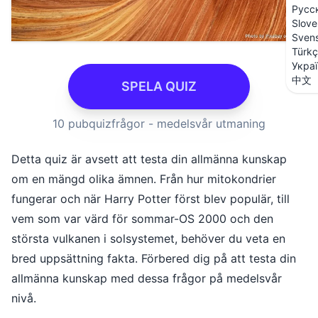
Русс
Slove
Sven
Türk
Укра
中文
SPELA QUIZ
10 pubquizfrågor - medelsvår utmaning
Detta quiz är avsett att testa din allmänna kunskap
om en mängd olika ämnen. Från hur mitokondrier
fungerar och när Harry Potter först blev populär, till
vem som var värd för sommar-OS 2000 och den
största vulkanen i solsystemet, behöver du veta en
bred uppsättning fakta. Förbered dig på att testa din
allmänna kunskap med dessa frågor på medelsvår
nivå.