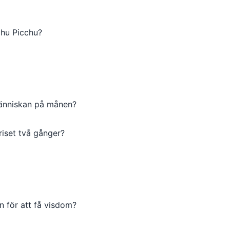
chu Picchu?
människan på månen?
iset två gånger?
n för att få visdom?