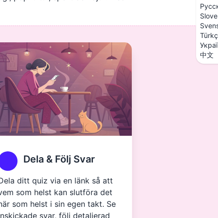
Русс
Slove
Sven
Türk
Укра
中文
Dela & Följ Svar
Dela ditt quiz via en länk så att
vem som helst kan slutföra det
när som helst i sin egen takt. Se
inskickade svar, följ detaljerad