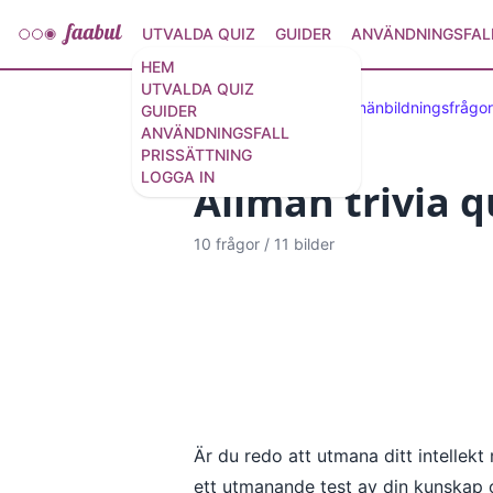
UTVALDA QUIZ
GUIDER
ANVÄNDNINGSFAL
HEM
UTVALDA QUIZ
Utvalda quiz
50 allmänbildningsfrågor
GUIDER
ANVÄNDNINGSFALL
PRISSÄTTNING
LOGGA IN
Allmän trivia q
10 frågor
/
11 bilder
Är du redo att utmana ditt intellek
ett utmanande test av din kunskap o