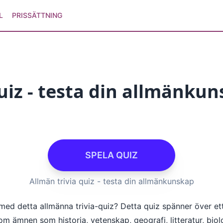
L
PRISSÄTTNING
uiz - testa din allmänku
SPELA QUIZ
Allmän trivia quiz - testa din allmänkunskap
t med detta allmänna trivia-quiz? Detta quiz spänner över 
m ämnen som historia, vetenskap, geografi, litteratur, biol