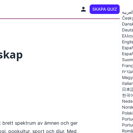
SKAPA QUIZ
SV
لعربية
Česk
Dans
Deut
Ελλη
Engli
Españ
nskap
Españ
Suom
Franç
עברית
Magy
Italia
日本
한국
Nede
Nors
Polsk
Portu
ett brett spektrum av ämnen och ger
Portu
ogi, popkultur, sport och djur. Med
Româ