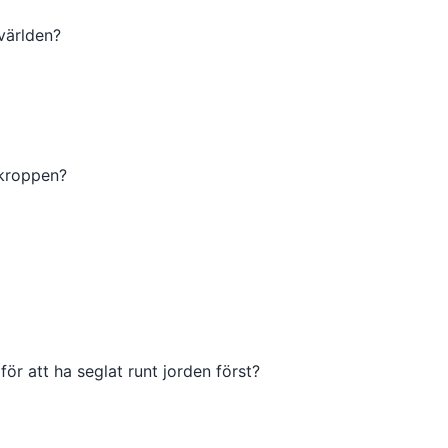
 världen?
okroppen?
ör att ha seglat runt jorden först?