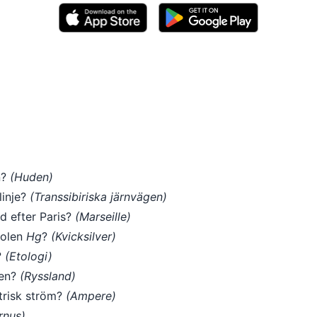
n?
(Huden)
linje?
(Transsibiriska järnvägen)
ad efter Paris?
(Marseille)
bolen
Hg
?
(Kvicksilver)
?
(Etologi)
den?
(Ryssland)
trisk ström?
(Ampere)
rnus)