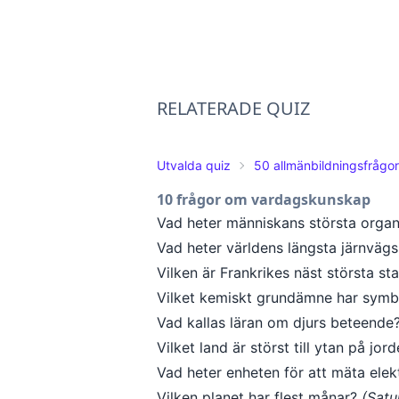
RELATERADE QUIZ
Utvalda quiz
50 allmänbildningsfrågor
10 frågor om vardagskunskap
Vad heter människans största orga
Vad heter världens längsta järnvägs
Vilken är Frankrikes näst största st
Vilket kemiskt grundämne har sym
Vad kallas läran om djurs beteende
Vilket land är störst till ytan på jor
Vad heter enheten för att mäta elek
Vilken planet har flest månar?
(Satu