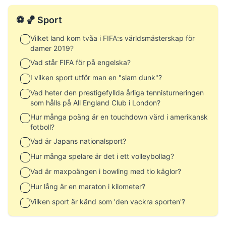
⚽ 🏀 Sport
Vilket land kom tvåa i FIFA:s världsmästerskap för
damer 2019?
Vad står FIFA för på engelska?
I vilken sport utför man en "slam dunk"?
Vad heter den prestigefyllda årliga tennisturneringen
som hålls på All England Club i London?
Hur många poäng är en touchdown värd i amerikansk
fotboll?
Vad är Japans nationalsport?
Hur många spelare är det i ett volleybollag?
Vad är maxpoängen i bowling med tio käglor?
Hur lång är en maraton i kilometer?
Vilken sport är känd som 'den vackra sporten'?