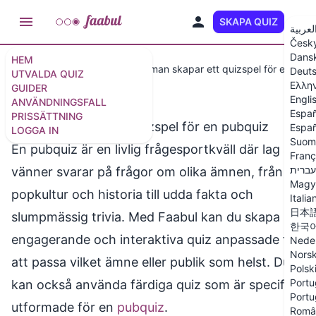
SKAPA QUIZ
SV
لعربية
Česk
Dans
HEM
Användningsområden
Hur man skapar ett quizspel för en pub
Deut
UTVALDA QUIZ
Ελλη
GUIDER
Engli
ANVÄNDNINGSFALL
Españ
PRISSÄTTNING
Hur man skapar ett quizspel för en pubquiz
Españ
LOGGA IN
Suom
En pubquiz är en livlig frågesportkväll där lag av
Franç
עברית
vänner svarar på frågor om olika ämnen, från
Magy
popkultur och historia till udda fakta och
Italia
日本
slumpmässig trivia. Med Faabul kan du skapa
한국
engagerande och interaktiva quiz anpassade för
Nede
Nors
att passa vilket ämne eller publik som helst. Du
Polsk
Portu
kan också använda färdiga quiz som är specifikt
Portu
utformade för en
pubquiz
.
Româ