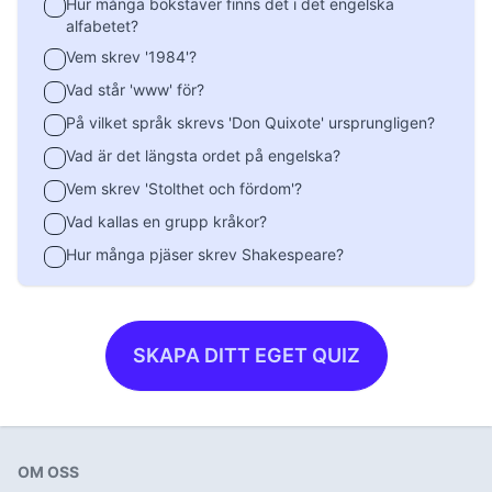
Hur många bokstäver finns det i det engelska
alfabetet?
Vem skrev '1984'?
Vad står 'www' för?
På vilket språk skrevs 'Don Quixote' ursprungligen?
Vad är det längsta ordet på engelska?
Vem skrev 'Stolthet och fördom'?
Vad kallas en grupp kråkor?
Hur många pjäser skrev Shakespeare?
SKAPA DITT EGET QUIZ
OM OSS