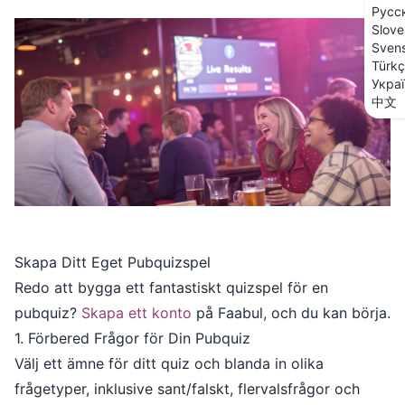
Русс
Slove
Sven
Türk
Укра
中文
Skapa Ditt Eget Pubquizspel
Redo att bygga ett fantastiskt quizspel för en
pubquiz?
Skapa ett konto
på Faabul, och du kan börja.
1. Förbered Frågor för Din Pubquiz
Välj ett ämne för ditt quiz och blanda in olika
frågetyper, inklusive sant/falskt, flervalsfrågor och