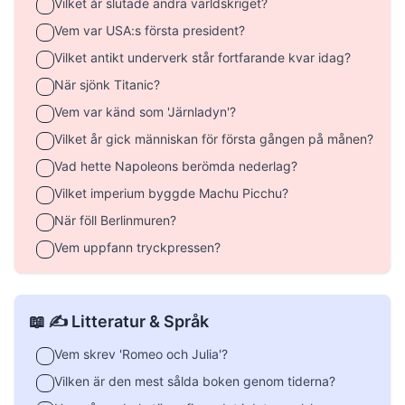
Vilket år slutade andra världskriget?
Vem var USA:s första president?
Vilket antikt underverk står fortfarande kvar idag?
När sjönk Titanic?
Vem var känd som 'Järnladyn'?
Vilket år gick människan för första gången på månen?
Vad hette Napoleons berömda nederlag?
Vilket imperium byggde Machu Picchu?
När föll Berlinmuren?
Vem uppfann tryckpressen?
📖 ✍️ Litteratur & Språk
Vem skrev 'Romeo och Julia'?
Vilken är den mest sålda boken genom tiderna?