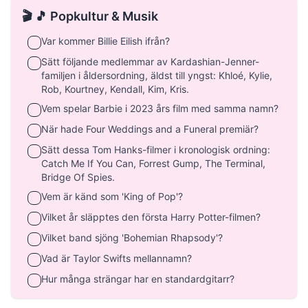
🎬 🎵 Popkultur & Musik
Var kommer Billie Eilish ifrån?
Sätt följande medlemmar av Kardashian-Jenner-
familjen i åldersordning, äldst till yngst: Khloé, Kylie,
Rob, Kourtney, Kendall, Kim, Kris.
Vem spelar Barbie i 2023 års film med samma namn?
När hade Four Weddings and a Funeral premiär?
Sätt dessa Tom Hanks-filmer i kronologisk ordning:
Catch Me If You Can, Forrest Gump, The Terminal,
Bridge Of Spies.
Vem är känd som 'King of Pop'?
Vilket år släpptes den första Harry Potter-filmen?
Vilket band sjöng 'Bohemian Rhapsody'?
Vad är Taylor Swifts mellannamn?
Hur många strängar har en standardgitarr?