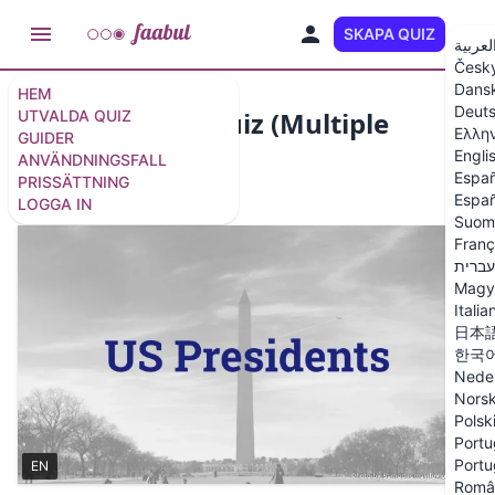
SKAPA QUIZ
SV
لعربية
Česk
Dans
HEM
Deut
US Presidents Quiz (Multiple
UTVALDA QUIZ
Ελλη
GUIDER
Choice)
Engli
ANVÄNDNINGSFALL
Españ
PRISSÄTTNING
15 frågor
/
16 bilder
Españ
LOGGA IN
Suom
Franç
עברית
Magy
Italia
日本
한국
Nede
Nors
Polsk
Portu
Portu
EN
Româ