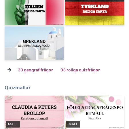
→
30 geografifrågor
33 roliga quizfrågor
Quizmallar
MALL
MALL