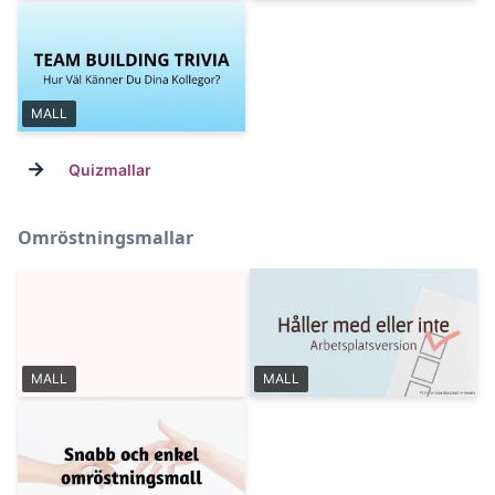
MALL
→
Quizmallar
Omröstningsmallar
MALL
MALL