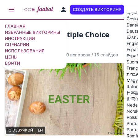
СОЗДАТЬ ВИКТОРИНУ
RU
لعربية
Česk
Dans
ГЛАВНАЯ
Deut
Easter Quiz - Multiple Choice
ИЗБРАННЫЕ ВИКТОРИНЫ
Ελλη
ИНСТРУКЦИИ
Questions
Engli
СЦЕНАРИИ
Españ
ИСПОЛЬЗОВАНИЯ
Викторина с озвучкой
·
10 вопросов
/
15 слайдов
Españ
ЦЕНЫ
Suom
ВОЙТИ
Franç
עברית
Magy
Italia
日本
한국
Nede
Nors
Polsk
Portu
Portu
С ОЗВУЧКОЙ
EN
Româ