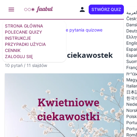
STWÓRZ QUIZ
PL
لعربية
Česk
Dans
STRONA GŁÓWNA
Wybrane quizy
33 zabawne pytania quizowe
Deut
POLECANE QUIZY
Ελλη
INSTRUKCJE
Engli
PRZYPADKI UŻYCIA
Espa
CENNIK
Kwietniowy quiz ciekawostek
Españ
ZALOGUJ SIĘ
Suom
10 pytań
/
11 slajdów
Franç
ברית
Magy
Itali
日本
한국
Nede
Nors
Polsk
Portu
Portu
Rom