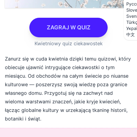
Русс
Slov
Sven
Türk
ZAGRAJ W QUIZ
Укра
中文
Kwietniowy quiz ciekawostek
Zanurz się w cuda kwietnia dzięki temu quizowi, który
obiecuje ujawnić intrygujące ciekawostki o tym
miesiącu. Od obchodów na całym świecie po niuanse
kulturowe — poszerzysz swoją wiedzę poza granice
własnego domu. Przygotuj się na zachwyt nad
wieloma warstwami znaczeń, jakie kryje kwiecień,
łącząc globalne kultury w urzekającą tkaninę historii,
botaniki i świąt.