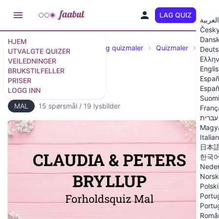
LAG QUIZ
NO
العربية
Česk
Dans
HJEM
Utvalgte spørrekonkurranser og quizmaler
Quizmaler
Bryll
Deuts
UTVALGTE QUIZER
Ελλην
VEILEDNINGER
Engli
BRUKSTILFELLER
Españ
PRISER
Bryllupsquiz Mal
Españ
LOGG INN
Suom
MAL
15 spørsmål
/
19 lysbilder
Franç
עברית
Magy
Italia
日本
한국
Neder
Norsk
Polski
Portug
Portu
Româ