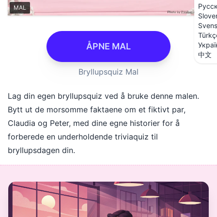
Русс
MAL
Slove
Sven
Türkç
Украї
ÅPNE MAL
中文
Bryllupsquiz Mal
Lag din egen bryllupsquiz ved å bruke denne malen.
Bytt ut de morsomme faktaene om et fiktivt par,
Claudia og Peter, med dine egne historier for å
forberede en underholdende triviaquiz til
bryllupsdagen din.