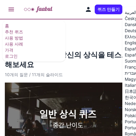
퀴즈 만들기
KO
لعربية
Česk
Dans
홈
추천 퀴즈 및 퀴즈 템플릿
Deut
추천 퀴즈
Ελλη
사용 방법
Engli
사용 사례
Españ
가격
일반 상식 퀴즈 – 당신의 상식을 테스트
Españ
로그인
Suom
해보세요
Franç
עברית
10개의 질문
/
11개의 슬라이드
Magy
Italia
日本
한국
Nede
Nors
Polsk
Portu
Portu
Româ