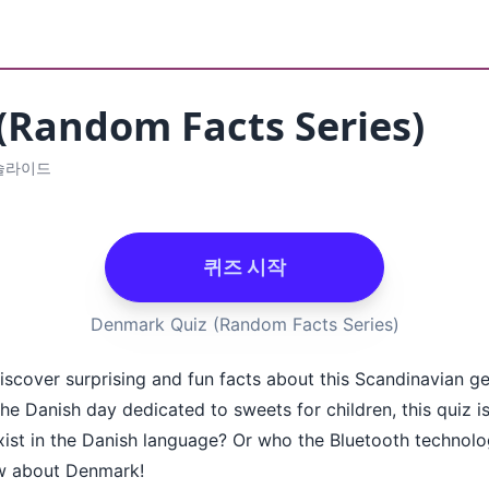
(Random Facts Series)
 슬라이드
퀴즈 시작
Denmark Quiz (Random Facts Series)
over surprising and fun facts about this Scandinavian ge
e Danish day dedicated to sweets for children, this quiz is f
st in the Danish language? Or who the Bluetooth technolo
w about Denmark!