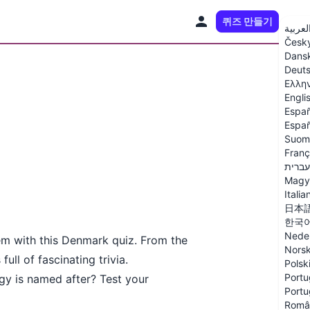
퀴즈 만들기
KO
لعربية
Česk
Dans
Deut
Ελλη
Engli
Españ
Españ
Suom
Franç
עברית
Magy
Italia
日本
한국
Nede
m with this Denmark quiz. From the
Nors
ull of fascinating trivia.
Polsk
Portu
gy is named after? Test your
Portu
Româ