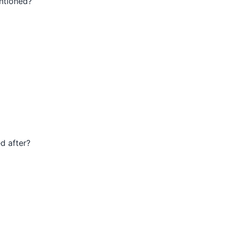
entioned?
d after?