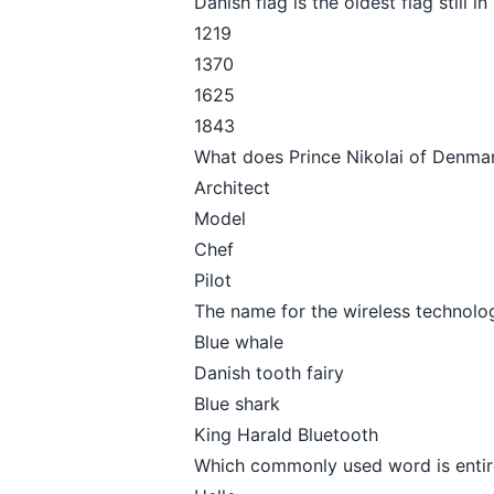
Danish flag is the oldest flag still 
1219
1370
1625
1843
What does Prince Nikolai of Denmark
Architect
Model
Chef
Pilot
The name for the wireless technolo
Blue whale
Danish tooth fairy
Blue shark
King Harald Bluetooth
Which commonly used word is entir