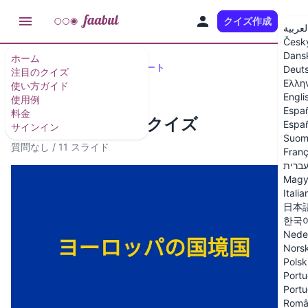
クイズ作成
JA
لعربية
Česk
Dans
ホーム
注目のクイズとクイズテンプレート
Deut
注目のクイズ
Ελλη
使い方ガイド
Engli
使用例
Espa
料金
ヨーロッパの国境クイズ
Españ
サインイン
Suom
質問なし
/
11 スライド
Franç
ברית
Magy
Italia
日本
한국
Nede
Nors
Polsk
Portu
Portu
Româ