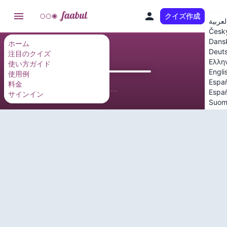
クイズ作成
JA
لعربية
Česk
Dans
ホーム
Deut
注目のクイズ
Ελλη
使い方ガイド
Engli
使用例
Espa
料金
Españ
サインイン
Suom
Franç
ברית
Magy
Italia
日本
한국
Nede
Nors
Polsk
Portu
Portu
Româ