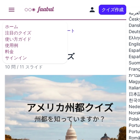
クイズ作成
JA
لعربية
Česk
Dans
ホーム
注目のクイズとクイズテンプレート
Deut
注目のクイズ
Ελλη
使い方ガイド
Engli
使用例
Espa
料金
アメリカ州都クイズ
Españ
サインイン
Suom
10 問
/
11 スライド
Franç
ברית
Magy
Italia
日本
한국
Nede
Nors
Polsk
Portu
Portu
Româ