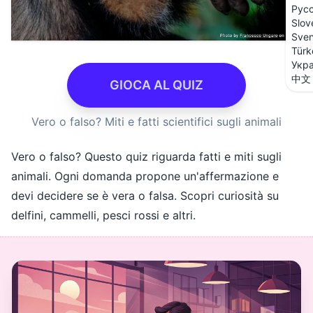
Рус
Slov
Sve
Türk
Укра
中文
GIOCA AL QUIZ
Vero o falso? Miti e fatti scientifici sugli animali
Vero o falso? Questo quiz riguarda fatti e miti sugli
animali. Ogni domanda propone un'affermazione e
devi decidere se è vera o falsa. Scopri curiosità su
delfini, cammelli, pesci rossi e altri.