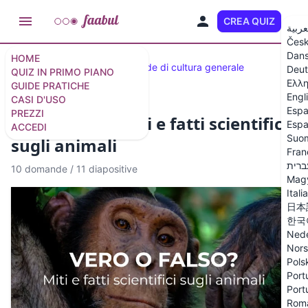
CREA QUIZ
IT
عربية
Čes
Dan
HOME
Quiz selezionati
50 domande di cultura generale
Deut
QUIZ IN PRIMO PIANO
Ελλη
GUIDE PRATICHE
Engl
CASI D'USO
Espa
PREZZI
Vero o falso? Miti e fatti scientifici
Espa
ACCEDI
Suo
sugli animali
Fran
ברית
10 domande
/
11 diapositive
Mag
Itali
日本
한국
Nede
Nor
Pols
Port
Port
Rom